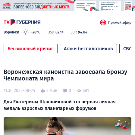
Прямой эфир
Воронеж
+28°C
USD
82.17
EUR
94.84
Бензиновый кризис
Атаки беспилотников
СВО
Воронежская каноистка завоевала бронзу
Чемпионата мира
11:30 2025-08-24
2 мин
0
681
Для Екатерины Шляпниковой это первая личная
медаль взрослых планетарных форумов