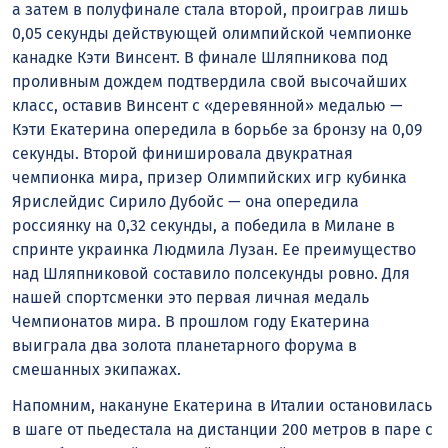
а затем в полуфинале стала второй, проиграв лишь
0,05 секунды действующей олимпийской чемпионке
канадке Кэти Винсент. В финале Шляпникова под
проливным дождем подтвердила свой высочайших
класс, оставив Винсент с «деревянной» медалью —
Кэти Екатерина опередила в борьбе за бронзу на 0,09
секунды. Второй финишировала двукратная
чемпионка мира, призер Олимпийских игр кубинка
Ярислейдис Сирило Дубойс — она опередила
россиянку на 0,32 секунды, а победила в Милане в
спринте украинка Людмила Лузан. Ее преимущество
над Шляпниковой составило полсекунды ровно. Для
нашей спортсменки это первая личная медаль
Чемпионатов мира. В прошлом году Екатерина
выиграла два золота планетарного форума в
смешанных экипажах.
Напомним, накануне Екатерина в Италии остановилась
в шаге от пьедестала на дистанции 200 метров в паре с