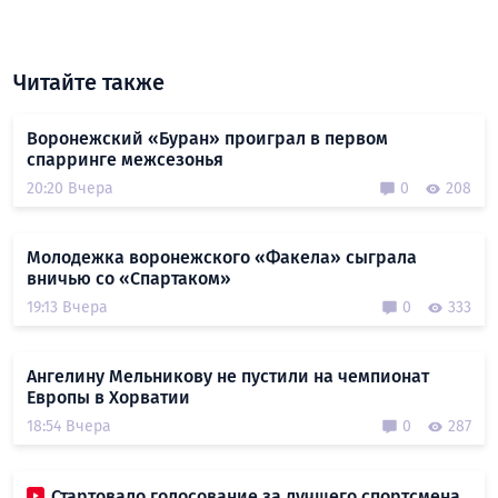
Читайте также
Воронежский «Буран» проиграл в первом
спарринге межсезонья
20:20 Вчера
0
208
Молодежка воронежского «Факела» сыграла
вничью со «Спартаком»
19:13 Вчера
0
333
Ангелину Мельникову не пустили на чемпионат
Европы в Хорватии
18:54 Вчера
0
287
Стартовало голосование за лучшего спортсмена