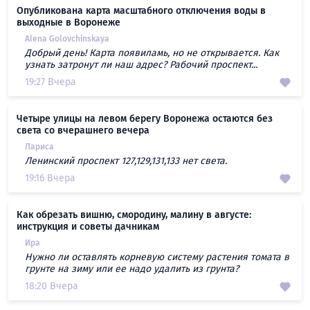
Опубликована карта масштабного отключения воды в
выходные в Воронеже
Alena Golovchinskaya
Добрый день! Карта появиламь, но не открывается. Как
узнать затронут ли наш адрес? Рабочий проспект...
19:27 Вчера
Четыре улицы на левом берегу Воронежа остаются без
света со вчерашнего вечера
Лариса
Ленинский проспект 127,129,131,133 нет света.
19:16 Вчера
Как обрезать вишню, смородину, малину в августе:
инструкция и советы дачникам
Ира
Нужно ли оставлять корневую систему растения томата в
грунте на зиму или ее надо удалить из грунта?
18:20 Вчера