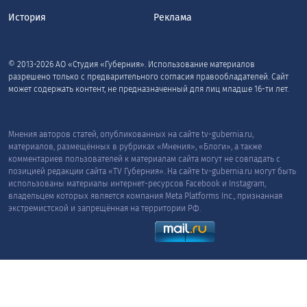
История
Реклама
© 2013-2026 АО «Студия «Губерния». Использование материалов
разрешено только с предварительного согласия правообладателей. Сайт
может содержать контент, не предназначенный для лиц младше 16-ти лет.
Мнения авторов статей, опубликованных на сайте tv-gubernia.ru,
материалов, размещённых в рубриках «Мнения», «Блоги», а также
комментариев пользователей к материалам сайта могут не совпадать с
позицией редакции сайта «TV Губерния». На сайте tv-gubernia.ru могут быть
использованы материалы интернет-ресурсов Facebook и Instagram,
владельцем которых является компания Meta Platforms Inc., признанная
экстремистской и запрещённая на территории РФ.