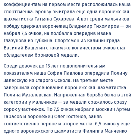
коэффициентам на первом месте расположилась наша
спортсменка. Бронзу выиграла еще одна воронежская
шахматистка Татьяна Сухарева. А вот среди мальчиков
победу одержал воронежец Владимир Тихомиров — он
набрал 7,5 очков, на полбалла опередив Ивана
Глазунова из Губкина. Спортсмен из Калининграда
Василий Ващегин с таким же количеством очков стал
обладателем бронзовой медали.
Среди девочек до 13 лет по дополнительным
показателям наша София Павлова опередила Полину
Залесскую из Старого Оскола. На третьем месте
завершила соревнования воронежская шахматистка
Полина Музалевская. Напряженная борьба была в этой
категории у мальчиков — за медали сражалось сразу
сорок участников. По 7,5 очков набрали москвич Артём
Тарасов и воронежец Олег Гостенов, заняв
соответственно первое и второе места. 6,5 очков у еще
одного воронежского шахматиста Филиппа Манченко