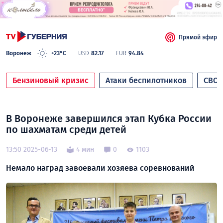
Прямой эфир
Воронеж
+23°C
USD
82.17
EUR
94.84
Бензиновый кризис
Атаки беспилотников
СВО
В Воронеже завершился этап Кубка России
по шахматам среди детей
13:50 2025-06-13
4 мин
0
1103
Немало наград завоевали хозяева соревнований