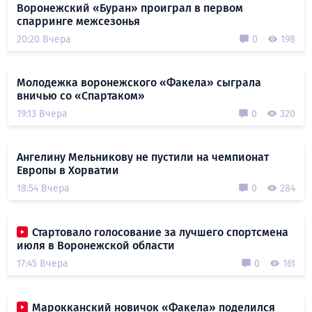
Воронежский «Буран» проиграл в первом
спарринге межсезонья
20:20 Вчера
0
198
Молодежка воронежского «Факела» сыграла
вничью со «Спартаком»
19:13 Вчера
0
320
Ангелину Мельникову не пустили на чемпионат
Европы в Хорватии
18:54 Вчера
0
284
Стартовало голосование за лучшего спортсмена
июля в Воронежской области
17:45 Вчера
0
161
Марокканский новичок «Факела» поделился