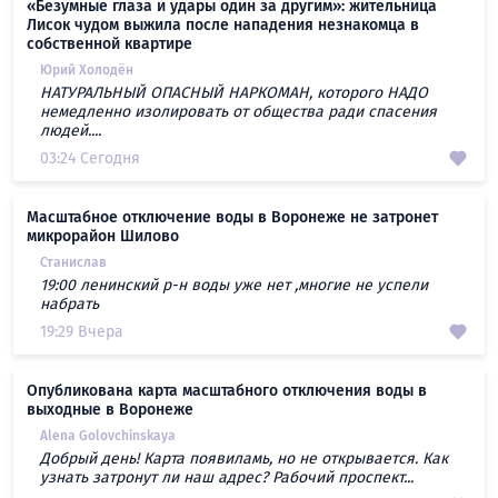
«Безумные глаза и удары один за другим»: жительница
Лисок чудом выжила после нападения незнакомца в
собственной квартире
Юрий Холодён
НАТУРАЛЬНЫЙ ОПАСНЫЙ НАРКОМАН, которого НАДО
немедленно изолировать от общества ради спасения
людей....
03:24 Сегодня
Масштабное отключение воды в Воронеже не затронет
микрорайон Шилово
Станислав
19:00 ленинский р-н воды уже нет ,многие не успели
набрать
19:29 Вчера
Опубликована карта масштабного отключения воды в
выходные в Воронеже
Alena Golovchinskaya
Добрый день! Карта появиламь, но не открывается. Как
узнать затронут ли наш адрес? Рабочий проспект...