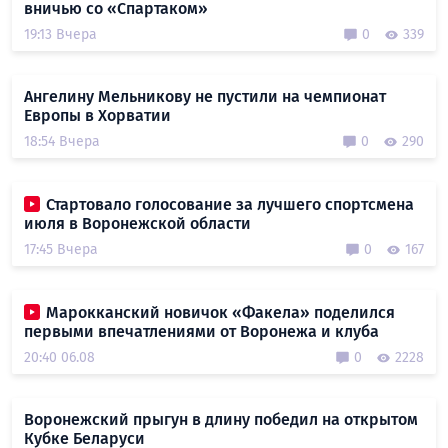
вничью со «Спартаком»
19:13 Вчера
0
339
Ангелину Мельникову не пустили на чемпионат
Европы в Хорватии
18:54 Вчера
0
290
Стартовало голосование за лучшего спортсмена
июля в Воронежской области
17:45 Вчера
0
167
Марокканский новичок «Факела» поделился
первыми впечатлениями от Воронежа и клуба
20:40 06.08
0
2228
Воронежский прыгун в длину победил на открытом
Кубке Беларуси