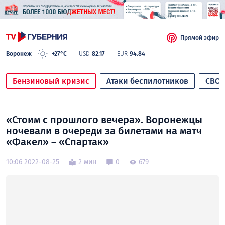
Прямой эфир
Воронеж
+27°C
USD
82.17
EUR
94.84
Бензиновый кризис
Атаки беспилотников
СВО
«Стоим с прошлого вечера». Воронежцы
ночевали в очереди за билетами на матч
«Факел» – «Спартак»
10:06 2022-08-25
2 мин
0
679