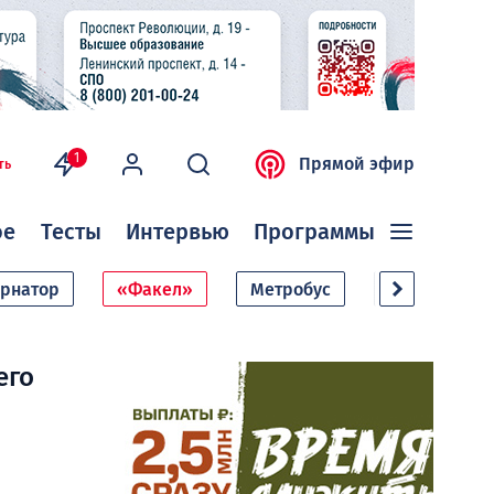
1
Прямой эфир
ть
ое
Тесты
Интервью
Программы
ернатор
«Факел»
Метробус
Дачный сезо
его