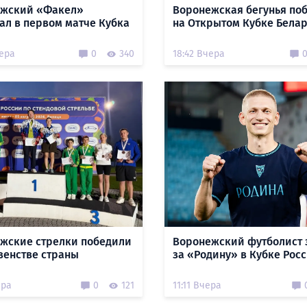
ежский «Факел»
Воронежская бегунья по
ал в первом матче Кубка
на Открытом Кубке Бела
чера
0
340
18:42 Вчера
жские стрелки победили
Воронежский футболист 
венстве страны
за «Родину» в Кубке Рос
ера
0
121
11:11 Вчера