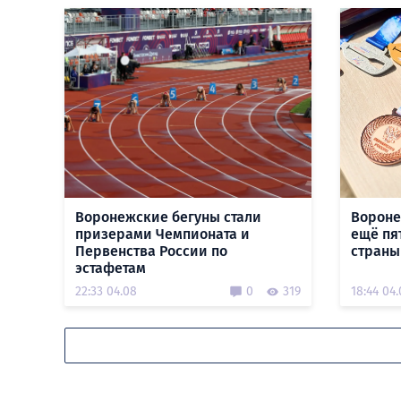
Воронежские бегуны стали
Вороне
призерами Чемпионата и
ещё пя
Первенства России по
страны
эстафетам
22:33 04.08
0
319
18:44 04