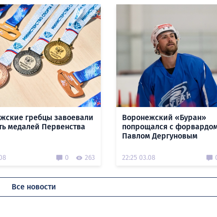
жские гребцы завоевали
Воронежский «Буран»
ть медалей Первенства
попрощался с форвардо
Павлом Дергуновым
.08
0
263
22:25 03.08
Все новости