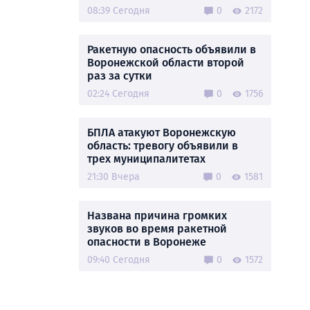
08:39 Сегодня
0
2172
Ракетную опасность объявили в
Воронежской области второй
раз за сутки
02:24 Сегодня
0
1756
БПЛА атакуют Воронежскую
область: тревогу объявили в
трех муниципалитетах
21:30 Вчера
0
1581
Названа причина громких
звуков во время ракетной
опасности в Воронеже
09:40 Сегодня
0
1572