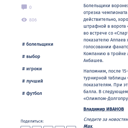
Болельщики вороне
0
отрезка чемпионата
действительно, хор
806
штрафной в ворота 
во встрече со «Спа
показателю Аппаев л
болельщики
голосовании фанато
Компанию в тройке 
выбор
Акбашев.
игроки
Напомним, после 15
турнирной таблицы 
лучший
показателям. При э
балла. В следующем
футбол
«Олимпом-Долгопру
Владимир ИВАНОВ
Следите за новостя
Поделиться:
Max
.