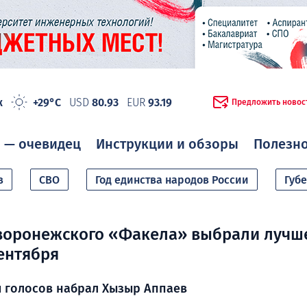
ж
+29°C
USD
80.93
EUR
93.19
Предложить новос
 — очевидец
Инструкции и обзоры
Полезн
в
СВО
Год единства народов России
Губ
воронежского «Факела» выбрали лучш
ентября
 голосов набрал Хызыр Аппаев