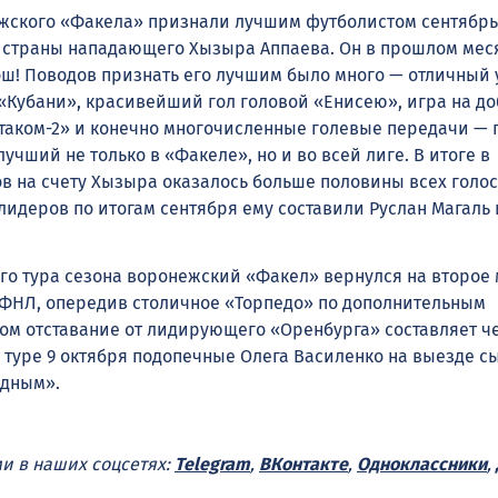
жского «Факела» признали лучшим футболистом сентябрь
 страны нападающего Хызыра Аппаева. Он в прошлом мес
ош! Поводов признать его лучшим было много — отличный 
«Кубани», красивейший гол головой «Енисею», игра на д
ртаком-2» и конечно многочисленные голевые передачи — 
учший не только в «Факеле», но и во всей лиге. В итоге в
в на счету Хызыра оказалось больше половины всех голос
лидеров по итогам сентября ему составили Руслан Магаль
-го тура сезона воронежский «Факел» вернулся на второе 
ФНЛ, опередив столичное «Торпедо» по дополнительным
том отставание от лидирующего «Оренбурга» составляет ч
 туре 9 октября подопечные Олега Василенко на выезде с
дным».
ми в наших соцсетях:
Telegram
,
ВКонтакте
,
Одноклассники
,