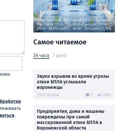
Самое читаемое
24 часа
7 дней
 моих
Звуки взрывов во время угрозы
атаки БПЛА услышали
воронежцы
23:35 Вчера
2
7804
обработки
слеживать
Предприятия, дома и машины
ваться
.
повреждены при самой
массированной атаке БПЛА в
Воронежской области