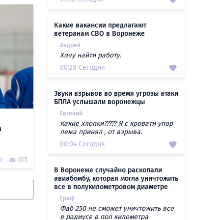
Какие вакансии предлагают
ветеранам СВО в Воронеже
Андрей
Хочу найти работу.
00:28 Сегодня
Звуки взрывов во время угрозы атаки
БПЛА услышали воронежцы
Евгений
Какие хлопки????? Я с кровати упор
м
лежа принял , от взрыва.
00:04 Сегодня
0
615
В Воронеже случайно раскопали
авиабомбу, которая могла уничтожить
все в полукилометровом диаметре
Граф
Фаб 250 не сможет уничтожить все
в радиусе в пол километра