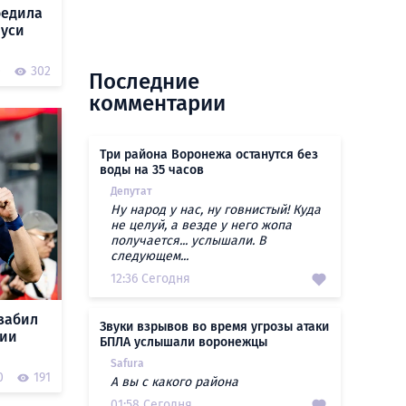
бедила
руси
0
302
Последние
комментарии
Три района Воронежа останутся без
воды на 35 часов
Депутат
Ну народ у нас, ну говнистый! Куда
не целуй, а везде у него жопа
получается... услышали. В
следующем...
12:36 Сегодня
забил
Звуки взрывов во время угрозы атаки
сии
БПЛА услышали воронежцы
Safura
0
191
А вы с какого района
01:58 Сегодня