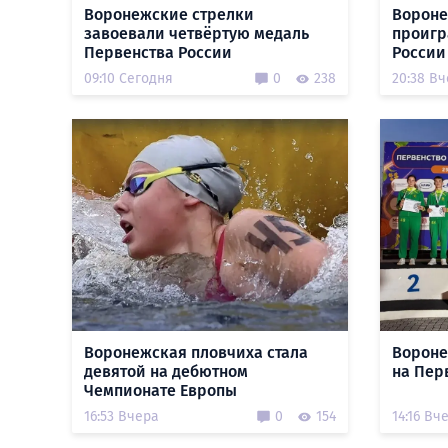
Воронежские стрелки
Ворон
завоевали четвёртую медаль
проигр
Первенства России
России
09:10 Сегодня
0
238
20:38 В
Воронежская пловчиха стала
Вороне
девятой на дебютном
на Пер
Чемпионате Европы
16:53 Вчера
0
154
14:16 Вч