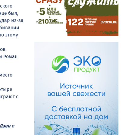
ского
яце был,
удар из-за
обивании
по этому
ов.
 и Роман
место
етыре
ыграют с
Дзен
и