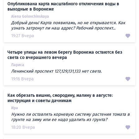
Опубликована карта масштабного отключения воды в
выходные в Воронеже
Alena Golovchinskaya
Добрый день! Карта появиламь, но не открывается. Как
узнать затронут ли наш адрес? Рабочий проспект...
19:27 Вчера
Четыре улицы на левом берегу Воронежа остаются без
света со вчерашнего вечера
Лариса
Ленинский проспект 127,129,131,133 нет света.
19:16 Вчера
Как обрезать вишню, смородину, малину в августе:
инструкция и советы дачникам
Ира
Нужно ли оставлять корневую систему растения томата в
грунте на зиму или ее надо удалить из грунта?
18:20 Вчера