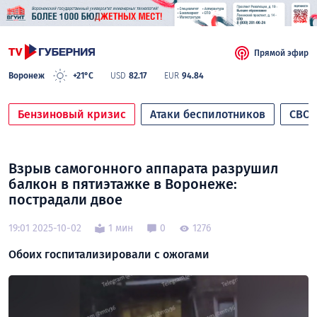
Прямой эфир
Воронеж
+21°C
USD
82.17
EUR
94.84
Бензиновый кризис
Атаки беспилотников
СВО
Взрыв самогонного аппарата разрушил
балкон в пятиэтажке в Воронеже:
пострадали двое
19:01 2025-10-02
1 мин
0
1276
Обоих госпитализировали с ожогами