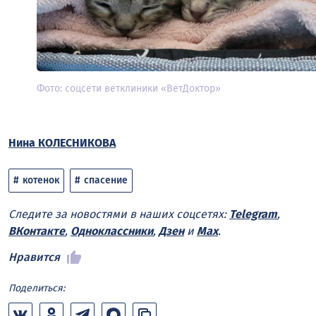
Фото: соцсети ветклиники «ВетДоктор»
Нина КОЛЕСНИКОВА
котенок
спасение
Следите за новостями в наших соцсетях:
Telegram
,
ВКонтакте
,
Одноклассники
,
Дзен
и
Max
.
Нравится
Поделиться: