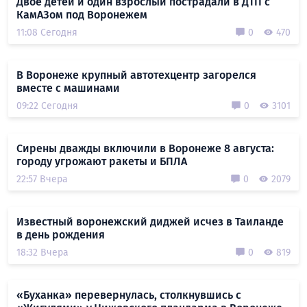
Двое детей и один взрослый пострадали в ДТП с
КамАЗом под Воронежем
11:08 Сегодня
0
470
В Воронеже крупный автотехцентр загорелся
вместе с машинами
09:22 Сегодня
0
3101
Сирены дважды включили в Воронеже 8 августа:
городу угрожают ракеты и БПЛА
22:57 Вчера
0
2079
Известный воронежский диджей исчез в Таиланде
в день рождения
18:32 Вчера
0
819
«Буханка» перевернулась, столкнувшись с