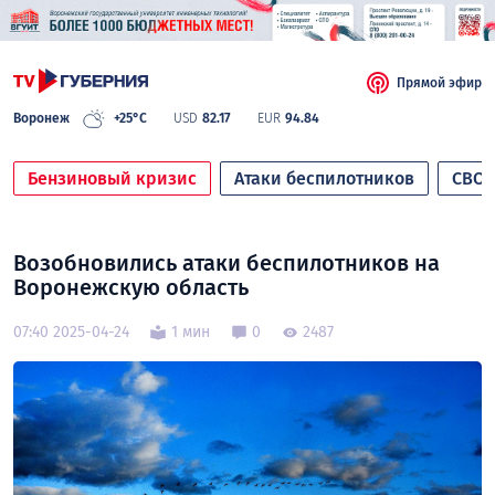
Прямой эфир
Воронеж
+25°C
USD
82.17
EUR
94.84
Бензиновый кризис
Атаки беспилотников
СВО
Возобновились атаки беспилотников на
Воронежскую область
07:40 2025-04-24
1 мин
0
2487