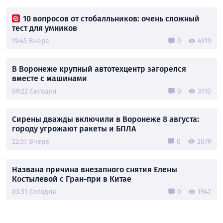
10 вопросов от стобалльников: очень сложный
тест для умников
19:45 Вчера
0
4919
В Воронеже крупный автотехцентр загорелся
вместе с машинами
09:22 Сегодня
0
3110
Сирены дважды включили в Воронеже 8 августа:
городу угрожают ракеты и БПЛА
22:57 Вчера
0
2079
Названа причина внезапного снятия Елены
Костылевой с Гран-при в Китае
03:31 Сегодня
0
1942