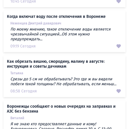
10:45 Сегодня
Когда включат воду после отключения в Воронеже
Неженцев Дмитрий давидович
По моему мнению, такое отключение воды является
чрезвычайной ситуацией...Об этом нужно
предупреждать...
09:19 Сегодня
Как обрезать вишню, смородину, малину в августе:
инструкция и советы дачникам
Татьяна
Срезы до 5 см не обрабатывать? Это где ж вы видели
побеги такой толщины? Не обрабатывать, если меньш...
08:58 Сегодня
Воронежцы сообщают о новых очередях на заправках и
АЗС без бензина
Виталий
Я не знаю кто предоставляет данные и кому!
Бутурлиновка. Сегодня. Роснефть лимит 30 л. С 13-00