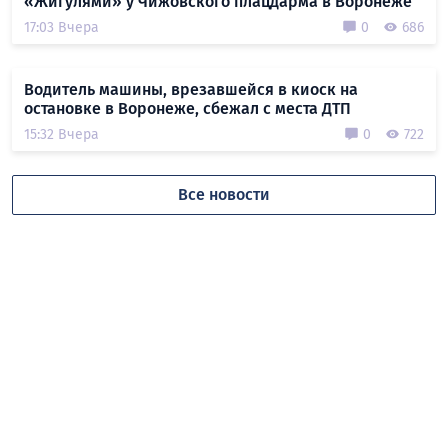
«Жигулями» у Чижовского плацдарма в Воронеже
17:03 Вчера
0
686
Водитель машины, врезавшейся в киоск на
остановке в Воронеже, сбежал с места ДТП
15:32 Вчера
0
722
Все новости