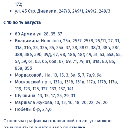
172;
ул. 45 Стр. Дивизии, 247/3, 249/1, 249/2, 249/3
с 10 по 14 августа
60 Армии ул, 28, 35, 37
Владимира Невского, 25а, 25/7, 25/8, 25/11, 27, 31,
31а, 31б, 33, 33а, 35, 35а, 37, 38, 38/2, 38/3, 38в, 38г,
38д, 38е, 39б, 39д, 47, 48, 48в, 48г, 49, 51, 53, 55а, 55,
57, 59, 61, 63, 65, 65а, 67, 69, 71, 79, 81, 81а, 83, 85,
85а, 85б
Мордасовой, 11а, 13, 15, 3, 3а, 5, 7, 7а,9, 9а
Московский пр-т, 131а, 131б, 131в, 117а, 117б, 117в,
119, 123, 125, 127, 133, 137, 141
Шукшина, 13, 15, 17, 25, 29, 31
Маршала Жукова, 10, 12, 16, 18, 20, 22, 24, 26
Победы б-р, 2,4,6
С полным графиком отключений на август можно
ознакомиться в материале по
ссылке
.