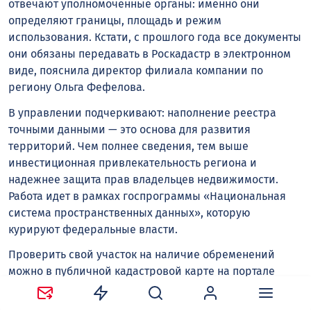
отвечают уполномоченные органы: именно они
определяют границы, площадь и режим
использования. Кстати, с прошлого года все документы
они обязаны передавать в Роскадастр в электронном
виде, пояснила директор филиала компании по
региону Ольга Фефелова.
В управлении подчеркивают: наполнение реестра
точными данными — это основа для развития
территорий. Чем полнее сведения, тем выше
инвестиционная привлекательность региона и
надежнее защита прав владельцев недвижимости.
Работа идет в рамках госпрограммы «Национальная
система пространственных данных», которую
курируют федеральные власти.
Проверить свой участок на наличие обременений
можно в публичной кадастровой карте на портале
НСПД
.
Нужно зайти в меню «Слои», найти пункт «Зоны
с особыми условиями использования территории» и