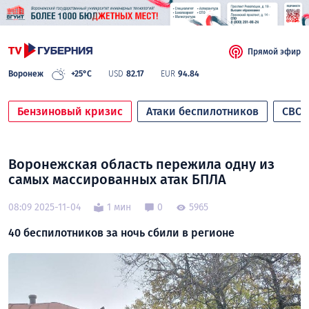
Прямой эфир
Воронеж
+25°C
USD
82.17
EUR
94.84
Бензиновый кризис
Атаки беспилотников
СВО
Воронежская область пережила одну из
самых массированных атак БПЛА
08:09 2025-11-04
1 мин
0
5965
40 беспилотников за ночь сбили в регионе