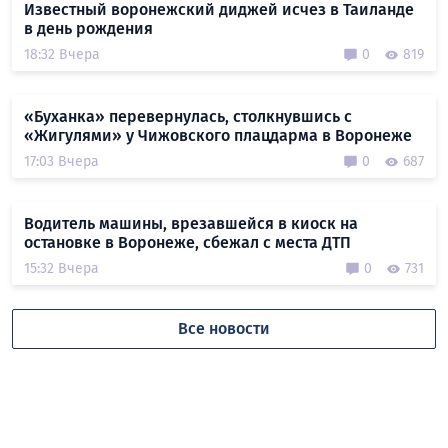
Известный воронежский диджей исчез в Таиланде
в день рождения
18:32 Вчера
0
819
«Буханка» перевернулась, столкнувшись с
«Жигулями» у Чижовского плацдарма в Воронеже
17:03 Вчера
0
687
Водитель машины, врезавшейся в киоск на
остановке в Воронеже, сбежал с места ДТП
15:32 Вчера
0
731
Все новости