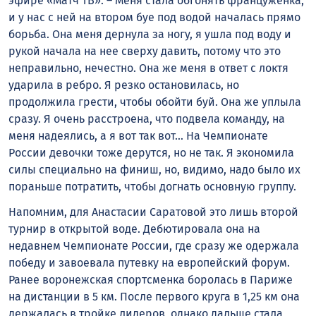
эфире «Матч ТВ». – Меня стала обгонять француженка,
и у нас с ней на втором буе под водой началась прямо
борьба. Она меня дернула за ногу, я ушла под воду и
рукой начала на нее сверху давить, потому что это
неправильно, нечестно. Она же меня в ответ с локтя
ударила в ребро. Я резко остановилась, но
продолжила грести, чтобы обойти буй. Она же уплыла
сразу. Я очень расстроена, что подвела команду, на
меня надеялись, а я вот так вот… На Чемпионате
России девочки тоже дерутся, но не так. Я экономила
силы специально на финиш, но, видимо, надо было их
пораньше потратить, чтобы догнать основную группу.
Напомним, для Анастасии Саратовой это лишь второй
турнир в открытой воде. Дебютировала она на
недавнем Чемпионате России, где сразу же одержала
победу и завоевала путевку на европейский форум.
Ранее воронежская спортсменка боролась в Париже
на дистанции в 5 км. После первого круга в 1,25 км она
держалась в тройке лидеров, однако дальше стала