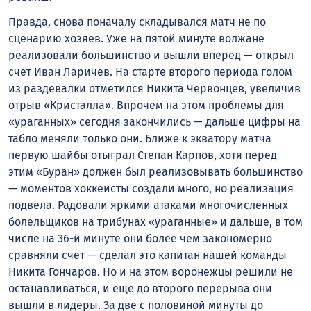
Правда, снова поначалу складывался матч не по
сценарию хозяев. Уже на пятой минуте волжане
реализовали большинство и вышли вперед — открыл
счет Иван Ларичев. На старте второго периода голом
из раздевалки отметился Никита Червонцев, увеличив
отрыв «Кристалла». Впрочем на этом проблемы для
«ураганных» сегодня закончились — дальше цифры на
табло меняли только они. Ближе к экватору матча
первую шайбы отыграл Степан Карпов, хотя перед
этим «Буран» должен был реализовывать большинство
— моментов хоккеисты создали много, но реализация
подвела. Радовали яркими атаками многочисленных
болельщиков на трибунах «ураганные» и дальше, в том
числе на 36-й минуте они более чем закономерно
сравняли счет — сделал это капитан нашей команды
Никита Гончаров. Но и на этом воронежцы решили не
останавливаться, и еще до второго перерыва они
вышли в лидеры. За две с половиной минуты до