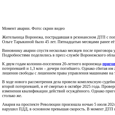
Момент аварии. Фото: скрин видео
Жительница Воронежа, пострадавшая в резонансном ДТП с пог
Ольге Тарыкиной было 45 лет. Пятнадцатью месяцами ранее её
Виновнику аварии спустя несколько месяцев после приговора у
Подробностями поделились в пресс-службе Воронежского облас
К двум годам колонии-поселения 20-летнего воронежца
приго
потерпевшей и 1,3 млн – дочери погибшего. Однако сбитая им
лишения свободы с лишением права управления машинами на т
В ходе нового рассмотрения дела провели комплексную судебн
второй потерпевшей, и её смертью в октябре 2025 года. Провер
изменения квалификации действий осуждённого. Однако приго
столько же.
Авария на проспекте Революции произошла ночью 5 июля 2024 го
нарушил ПДД, в основном превышая скорость. В момент ДТП на