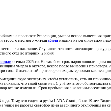
ибшим на проспекте Революции, умерла вскоре вынесения приго
 и второго местного жителя
сбила
машина на регулируемом пеше
жесточили наказание. Случилось это после апелляции прокурора
тного суда во вторник, 2 июня.
ворили
осенью 2025-го. На такой же срок парня лишили права во
 женщина умерла в октябре, вскоре после вынесения приговора. 
ри года. Изначальный приговор он охарактеризовал как неспра
о-медицинскую экспертизу, чтобы установить, есть ли причинн
ка показала, что такой связи нет. С учётом этого обстоятельств
вор всё же изменили. Срок пребывания в колонии-поселении ув
да. Тому, кто сидел за рулём LADA Granta, было 19 лет. Водите
 улице не работал светофор из-за аварийного отключения на се