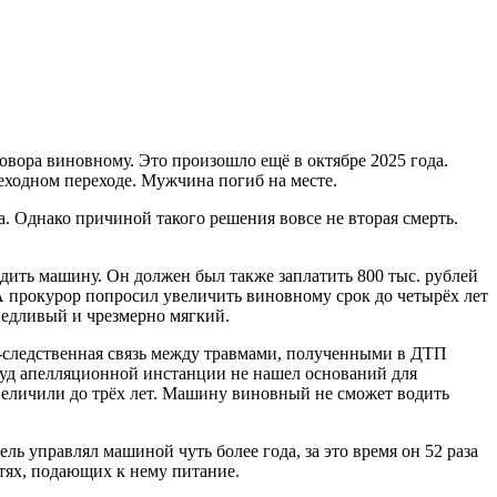
вора виновному. Это произошло ещё в октябре 2025 года.
ходном переходе. Мужчина погиб на месте.
. Однако причиной такого решения вовсе не вторая смерть.
дить машину. Он должен был также заплатить 800 тыс. рублей
А прокурор попросил увеличить виновному срок до четырёх лет
ведливый и чрезмерно мягкий.
о-следственная связь между травмами, полученными в ДТП
а суд апелляционной инстанции не нашел оснований для
еличили до трёх лет. Машину виновный не сможет водить
ль управлял машиной чуть более года, за это время он 52 раза
тях, подающих к нему питание.