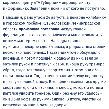
корреспонденту «TV Губернии» опровергли эту
информацию. Заявлений пока ни от кого не поступало.
Напомним, рано утром 24 августа, в пекарне «Хлебник»
в городском посёлке Кузьмоловский Ленинградской
области
произошла потасовка
между главой
федерации лыжных гонок Алексеем Мананковым и 17-
летним мастером спорта. На кадрах видно, как
мужчина в пекарне сделал заказ, а рядом с ним стояли
несколько подопечных. Наставник что-то обсуждал с
парнями, а потом подошёл к одному из них, взял за
затылок рукой и притянул к себе. Юноша руку тренера
убрал, тогда тот толкнул спортсмена. Потом они оба
стали толкаться. Тогда тренер заломил руку подростку
и нагнул головой к полу. В конфликт вмешались другие
спортсмены, они оттаскивали юношу, который ногами
пытался ударить тренера. Один раз ему это удалось –
он выбил кофе из рук Мананкова. В итоге, участники
потасовки вышли в разные двери.