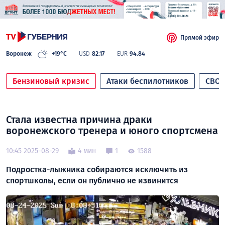
Прямой эфир
Воронеж
+19°C
USD
82.17
EUR
94.84
Бензиновый кризис
Атаки беспилотников
СВО
Стала известна причина драки
воронежского тренера и юного спортсмена
10:45 2025-08-29
4 мин
1
1588
Подростка-лыжника собираются исключить из
спортшколы, если он публично не извинится