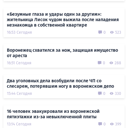
«Безумные глаза и удары один за другим»:
жительница Лисок чудом выжила после нападения
незнакомца в собственной квартире
16:53 Сегодня
0
523
Воронежец схватился за нож, защищая имущество
от ареста
16:51 Сегодня
0
288
Два уголовных дела возбудили после ЧП со
слесарем, потерявшим ногу в воронежском депо
15:44 Сегодня
0
330
16 человек эвакуировали из воронежской
пятиэтажки из-за невыключенной плиты
13:14 Сегодня
0
399