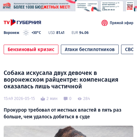
Прямой эфир
Воронеж
+30°C
USD
81.41
EUR
94.06
Бензиновый кризис
Атаки беспилотников
СВО
Собака искусала двух девочек в
воронежском райцентре: компенсация
оказалась лишь частичной
15:49 2026-05-15
2 мин
0
284
Прокурор требовал от местных властей в пять раз
больше, чем удалось добиться в суде