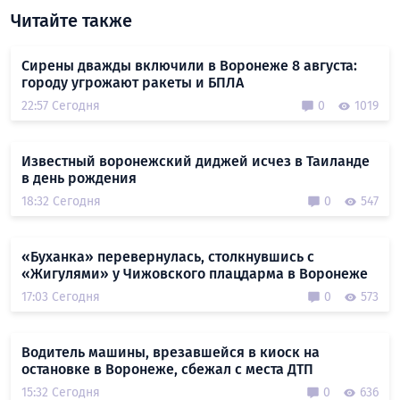
Читайте также
Сирены дважды включили в Воронеже 8 августа:
городу угрожают ракеты и БПЛА
22:57 Сегодня
0
1019
Известный воронежский диджей исчез в Таиланде
в день рождения
18:32 Сегодня
0
547
«Буханка» перевернулась, столкнувшись с
«Жигулями» у Чижовского плацдарма в Воронеже
17:03 Сегодня
0
573
Водитель машины, врезавшейся в киоск на
остановке в Воронеже, сбежал с места ДТП
15:32 Сегодня
0
636