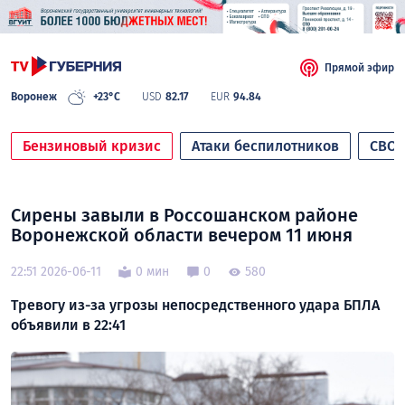
Прямой эфир
Воронеж
+23°C
USD
82.17
EUR
94.84
Бензиновый кризис
Атаки беспилотников
СВО
Сирены завыли в Россошанском районе
Воронежской области вечером 11 июня
22:51 2026-06-11
0 мин
0
580
Тревогу из-за угрозы непосредственного удара БПЛА
объявили в 22:41