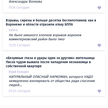
Александра Волкова
15:16 Сегодня
Взрывы, сирены и больше десятка беспилотников: как в
Воронеже и области отразили атаку БПЛА
Safura
Не было никакого хлопков взрывов воронеж
коминтерновский район было тихо
12:55 Сегодня
«Безумные глаза и удары один за другим»: жительница
Лисок чудом выжила после нападения незнакомца в
собственной квартире
Юрий Холодён
НАТУРАЛЬНЫЙ ОПАСНЫЙ НАРКОМАН, которого НАДО
немедленно изолировать от общества ради спасения
людей....
03:24 Сегодня