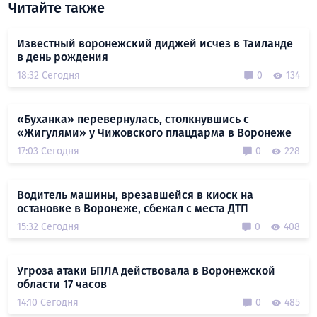
Читайте также
Известный воронежский диджей исчез в Таиланде
в день рождения
18:32 Сегодня
0
134
«Буханка» перевернулась, столкнувшись с
«Жигулями» у Чижовского плацдарма в Воронеже
17:03 Сегодня
0
228
Водитель машины, врезавшейся в киоск на
остановке в Воронеже, сбежал с места ДТП
15:32 Сегодня
0
408
Угроза атаки БПЛА действовала в Воронежской
области 17 часов
14:10 Сегодня
0
485