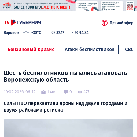
Прямой эфир
Воронеж
+30°C
USD
82.17
EUR
94.84
Бензиновый кризис
Атаки беспилотников
СВО
Шесть беспилотников пытались атаковать
Воронежскую область
10:02 2026-06-12
1 мин
0
477
Силы ПВО перехватили дроны над двумя городами и
двумя районами региона