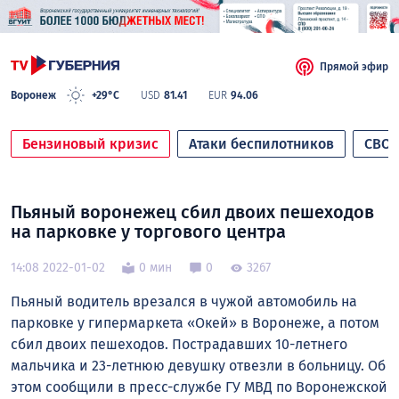
Прямой эфир
Воронеж
+29°C
USD
81.41
EUR
94.06
Бензиновый кризис
Атаки беспилотников
СВО
Пьяный воронежец сбил двоих пешеходов
на парковке у торгового центра
14:08 2022-01-02
0 мин
0
3267
Пьяный водитель врезался в чужой автомобиль на
парковке у гипермаркета «Окей» в Воронеже, а потом
сбил двоих пешеходов. Пострадавших 10-летнего
мальчика и 23-летнюю девушку отвезли в больницу. Об
этом сообщили в пресс-службе ГУ МВД по Воронежской