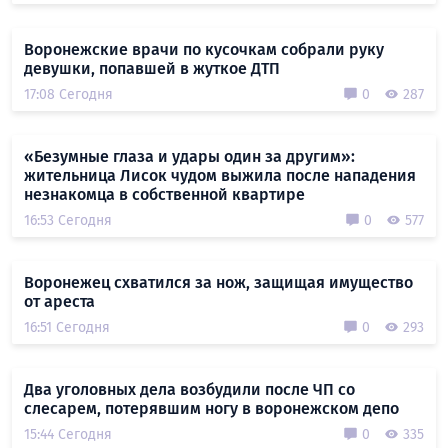
Воронежские врачи по кусочкам собрали руку
девушки, попавшей в жуткое ДТП
17:08 Сегодня
0
287
«Безумные глаза и удары один за другим»:
жительница Лисок чудом выжила после нападения
незнакомца в собственной квартире
16:53 Сегодня
0
577
Воронежец схватился за нож, защищая имущество
от ареста
16:51 Сегодня
0
293
Два уголовных дела возбудили после ЧП со
слесарем, потерявшим ногу в воронежском депо
15:44 Сегодня
0
335