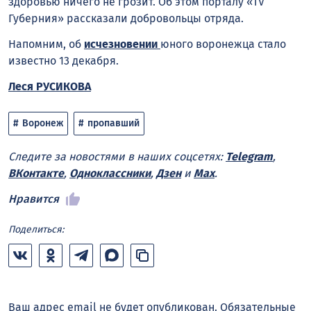
здоровью ничего не грозит. Об этом порталу «TV
Губерния» рассказали добровольцы отряда.
Напомним, об
исчезновении
юного воронежца стало
известно 13 декабря.
Леся РУСИКОВА
Воронеж
пропавший
Следите за новостями в наших соцсетях:
Telegram
,
ВКонтакте
,
Одноклассники
,
Дзен
и
Max
.
Нравится
Поделиться:
Ваш адрес email не будет опубликован.
Обязательные