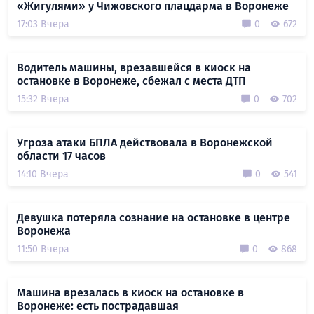
«Жигулями» у Чижовского плацдарма в Воронеже
17:03 Вчера
0
672
Водитель машины, врезавшейся в киоск на
остановке в Воронеже, сбежал с места ДТП
15:32 Вчера
0
702
Угроза атаки БПЛА действовала в Воронежской
области 17 часов
14:10 Вчера
0
541
Девушка потеряла сознание на остановке в центре
Воронежа
11:50 Вчера
0
868
Машина врезалась в киоск на остановке в
Воронеже: есть пострадавшая