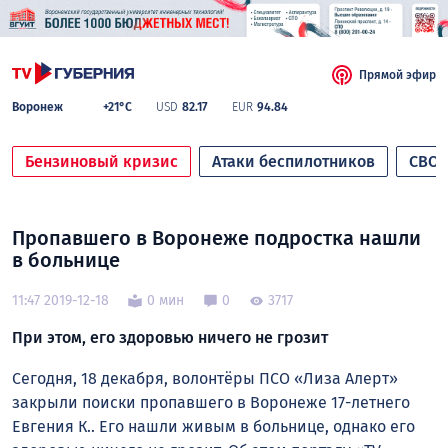
Прямой эфир
Воронеж
+21°C
USD
82.17
EUR
94.84
Бензиновый кризис
Атаки беспилотников
СВО
Пропавшего в Воронеже подростка нашли
в больнице
11:47 2019-12-18
0 мин
0
3717
При этом, его здоровью ничего не грозит
Сегодня, 18 декабря, волонтёры ПСО «Лиза Алерт»
закрыли поиски пропавшего в Воронеже 17-летнего
Евгения К.. Его нашли живым в больнице, однако его