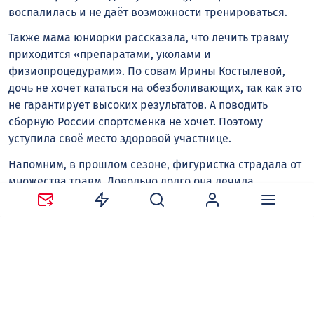
воспалилась и не даëт возможности тренироваться.
Также мама юниорки рассказала, что лечить травму
приходится «препаратами, уколами и
физиопроцедурами». По совам Ирины Костылевой,
дочь не хочет кататься на обезболивающих, так как это
не гарантирует высоких результатов. А поводить
сборную России спортсменка не хочет. Поэтому
уступила своё место здоровой участнице.
Напомним, в прошлом сезоне, фигуристка страдала от
множества травм. Довольно долго она лечила
повреждённое бедро, также перенесла операцию по
удалению бородавки на ступне.
При этом после контрольных прокатов неделю назад
Елена Костылева говорила, что чувствует себя
здоровой и уверенной. Она полноценно готовила себя
к началу соревновательного сезона именно в Китае.
Напомним, в середине июля ученица Евгения