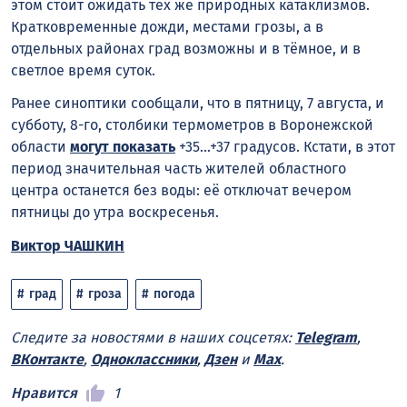
этом стоит ожидать тех же природных катаклизмов.
Кратковременные дожди, местами грозы, а в
отдельных районах град возможны и в тёмное, и в
светлое время суток.
Ранее синоптики сообщали, что в пятницу, 7 августа, и
субботу, 8-го, столбики термометров в Воронежской
области
могут показать
+35…+37 градусов. Кстати, в этот
период значительная часть жителей областного
центра останется без воды: её отключат вечером
пятницы до утра воскресенья.
Виктор ЧАШКИН
град
гроза
погода
Следите за новостями в наших соцсетях:
Telegram
,
ВКонтакте
,
Одноклассники
,
Дзен
и
Max
.
Нравится
1