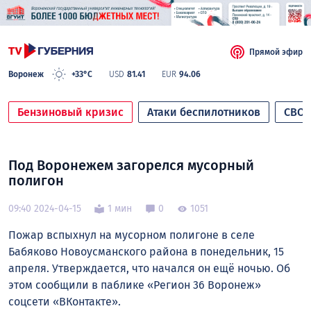
Прямой эфир
Воронеж
+33°C
USD
81.41
EUR
94.06
Бензиновый кризис
Атаки беспилотников
СВО
Под Воронежем загорелся мусорный
полигон
09:40 2024-04-15
1 мин
0
1051
Пожар вспыхнул на мусорном полигоне в селе
Бабяково Новоусманского района в понедельник, 15
апреля. Утверждается, что начался он ещё ночью. Об
этом сообщили в паблике «Регион 36 Воронеж»
соцсети «ВКонтакте».