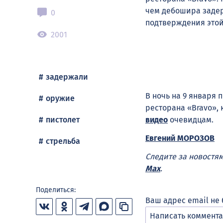
чем дебошира задер
0
подтверждения это
2001
задержали
В ночь на 9 января
оружие
ресторана «Bravo»,
пистолет
видео
очевидцам.
Евгений МОРОЗОВ
стрельба
Следите за новостя
Max
.
Поделиться:
Ваш адрес email не 