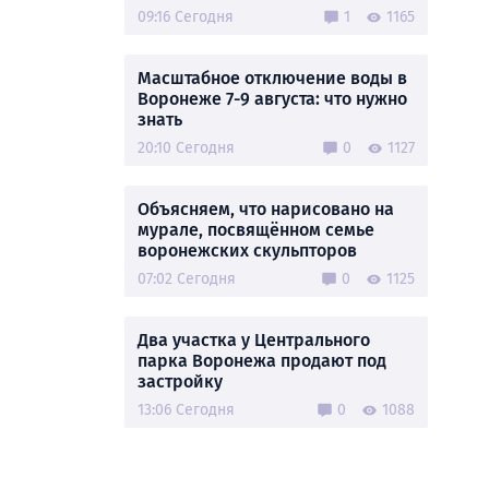
09:16 Сегодня
1
1165
Масштабное отключение воды в
Воронеже 7-9 августа: что нужно
знать
20:10 Сегодня
0
1127
Объясняем, что нарисовано на
мурале, посвящённом семье
воронежских скульпторов
07:02 Сегодня
0
1125
Два участка у Центрального
парка Воронежа продают под
застройку
13:06 Сегодня
0
1088