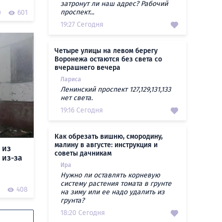
затронут ли наш адрес? Рабочий
проспект...
0
601
19:27 Сегодня
Четыре улицы на левом берегу
Воронежа остаются без света со
вчерашнего вечера
Лариса
Ленинский проспект 127,129,131,133
нет света.
19:16 Сегодня
Как обрезать вишню, смородину,
малину в августе: инструкция и
 из
советы дачникам
 из-за
Ира
Нужно ли оставлять корневую
систему растения томата в грунте
408
на зиму или ее надо удалить из
грунта?
18:20 Сегодня