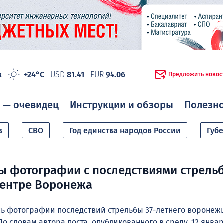
ж
+24°C
USD
81.41
EUR
94.06
Предложить новос
 — очевидец
Инструкции и обзоры
Полезн
в
СВО
Год единства народов России
Губ
 фотографии с последствиями стрель
центре Воронежа
сь фотографии последствий стрельбы 37-летнего воронежц
По словам автора поста, опубликованного в среду, 12 янва