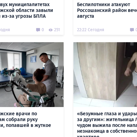
двух муниципалитетах
Беспилотники атакуют
жской области завыли
Россошанский район веч
 из-за угрозы БПЛА
августа
годня
0
251
22:22 Сегодня
жские врачи по
«Безумные глаза и удары
ам собрали руку
за другим»: жительница 
и, попавшей в жуткое
чудом выжила после нап
незнакомца в собственно
квартире