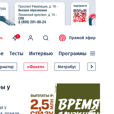
1
Прямой эфир
ть
ое
Тесты
Интервью
Программы
ернатор
«Факел»
Метробус
Дачный сезо
бы у
а у
ря, прежде