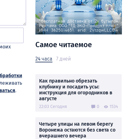
Самое читаемое
 моих
24 часа
7 дней
обработки
Как правильно обрезать
слеживать
клубнику и посадить усы:
ваться
.
инструкция для огородников в
августе
22:03 Сегодня
0
1534
Четыре улицы на левом берегу
Воронежа остаются без света со
вчерашнего вечера