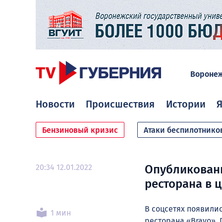
Вороне
Новости
Происшествия
Истории
Я
Бензиновый кризис
Атаки беспилотнико
20:34 12.01.2022
Опубликованы
ресторана в 
В соцсетях появили
1 мин
ресторана «Bravo». 