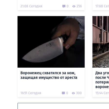
21:08 Сегодня
0
256
17:08 Се
Воронежец схватился за нож,
Два уг
защищая имущество от ареста
после 
потеря
вороне
16:51 Сегодня
0
300
15:44 Се