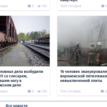
годня
0
292
16:53 Сегодня
оловных дела возбудили
16 человек эвакуировали
ЧП со слесарем,
воронежской пятиэтажки
вшим ногу в
невыключенной плиты
жском депо
годня
0
339
13:14 Сегодня
0
Все новости