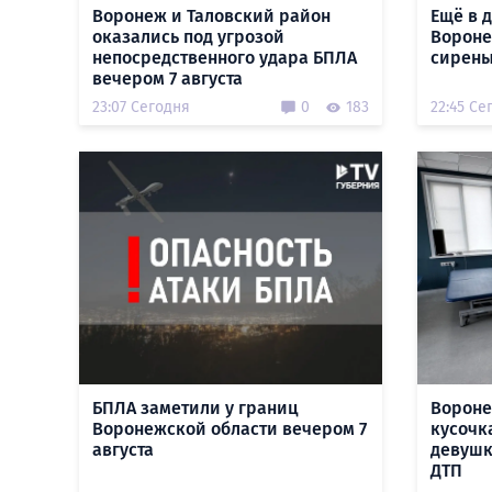
Воронеж и Таловский район
Ещё в 
оказались под угрозой
Вороне
непосредственного удара БПЛА
сирены
вечером 7 августа
23:07 Сегодня
0
183
22:45 Се
БПЛА заметили у границ
Вороне
Воронежской области вечером 7
кусочк
августа
девушк
ДТП