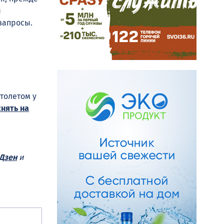
я
запросы.
толетом у
снять на
Дзен
и