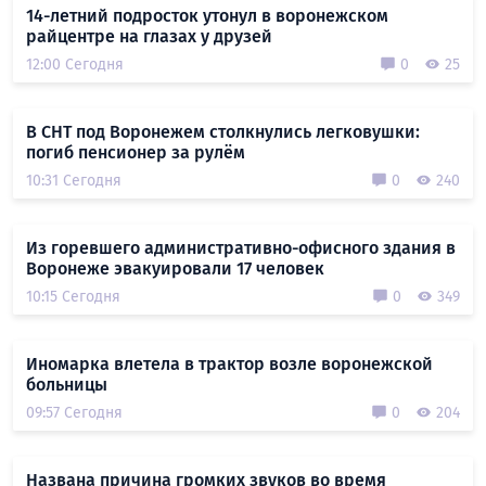
14-летний подросток утонул в воронежском
райцентре на глазах у друзей
12:00 Сегодня
0
25
В СНТ под Воронежем столкнулись легковушки:
погиб пенсионер за рулём
10:31 Сегодня
0
240
Из горевшего административно-офисного здания в
Воронеже эвакуировали 17 человек
10:15 Сегодня
0
349
Иномарка влетела в трактор возле воронежской
больницы
09:57 Сегодня
0
204
Названа причина громких звуков во время