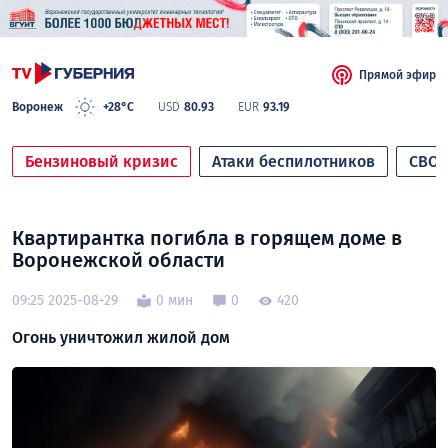
Прямой эфир
Воронеж
+28°C
USD
80.93
EUR
93.19
Бензиновый кризис
Атаки беспилотников
СВО
Квартирантка погибла в горящем доме в
Воронежской области
09:25 2025-08-29
0 мин
0
420
Огонь уничтожил жилой дом