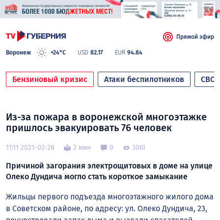
Прямой эфир
Воронеж
+24°C
USD
82.17
EUR
94.84
Бензиновый кризис
Атаки беспилотников
СВО
Из-за пожара в воронежской многоэтажке
пришлось эвакуировать 76 человек
11:11 2021-02-28
2 мин
0
3061
Причиной загорания электрощитовых в доме на улице
Олеко Дундича могло стать короткое замыкание
Жильцы первого подъезда многоэтажного жилого дома
в Советском районе, по адресу: ул. Олеко Дундича, 23,