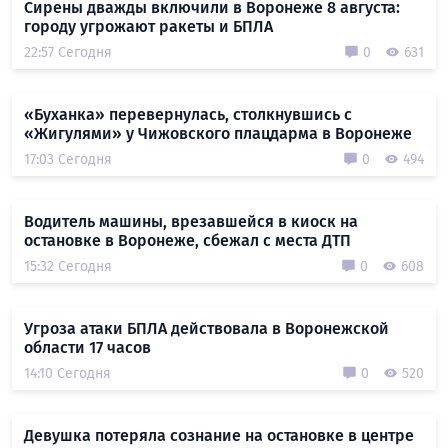
Сирены дважды включили в Воронеже 8 августа:
городу угрожают ракеты и БПЛА
22:57 Сегодня
0
631
«Буханка» перевернулась, столкнувшись с
«Жигулями» у Чижовского плацдарма в Воронеже
17:03 Сегодня
0
494
Водитель машины, врезавшейся в киоск на
остановке в Воронеже, сбежал с места ДТП
15:32 Сегодня
0
608
Угроза атаки БПЛА действовала в Воронежской
области 17 часов
14:10 Сегодня
0
520
Девушка потеряла сознание на остановке в центре