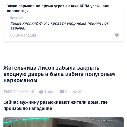
Звуки взрывов во время угрозы атаки БПЛА услышали
воронежцы
Евгений
Какие хлопки????? Я с кровати упор лежа принял , от
взрыва.
00:04 Сегодня
Жительница Лисок забыла закрыть
входную дверь и была избита полуголым
наркоманом
19:09 2026-08-06
1 мин
0
50
Сейчас мужчину разыскивают жители дома, где
произошло нападение