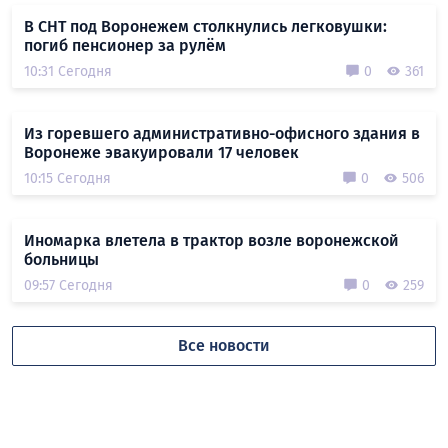
В СНТ под Воронежем столкнулись легковушки:
погиб пенсионер за рулём
10:31 Сегодня
0
361
Из горевшего административно-офисного здания в
Воронеже эвакуировали 17 человек
10:15 Сегодня
0
506
Иномарка влетела в трактор возле воронежской
больницы
09:57 Сегодня
0
259
Все новости