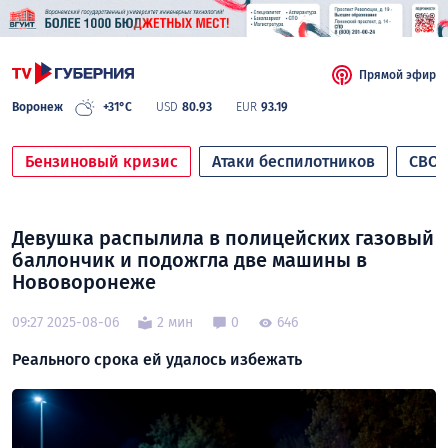
Прямой эфир
Воронеж
+31°C
USD
80.93
EUR
93.19
Бензиновый кризис
Атаки беспилотников
СВО
Девушка распылила в полицейских газовый
баллончик и подожгла две машины в
Нововоронеже
09:27 2025-08-06
2 мин
0
646
Реального срока ей удалось избежать