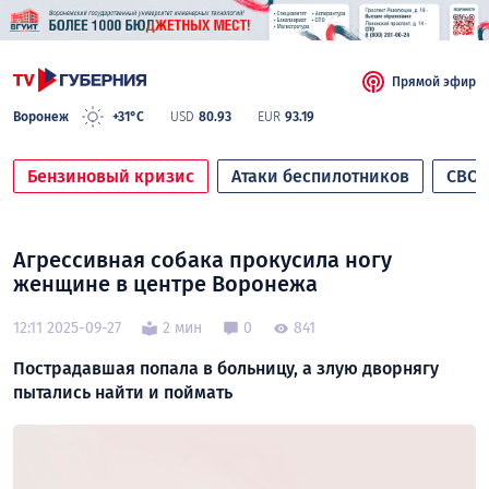
Прямой эфир
Воронеж
+31°C
USD
80.93
EUR
93.19
Бензиновый кризис
Атаки беспилотников
СВО
Агрессивная собака прокусила ногу
женщине в центре Воронежа
12:11 2025-09-27
2 мин
0
841
Пострадавшая попала в больницу, а злую дворнягу
пытались найти и поймать