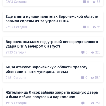
22:43 Сегодня
0
38
Ещё в пяти муниципалитетах Воронежской области
завыли сирены из-за угрозы БПЛА
22:02 Сегодня
0
96
Воронеж оказался под угрозой непосредственного
удара БПЛА вечером 6 августа
21:33 Сегодня
0
225
БПЛА атакуют Воронежскую область: тревогу
объявили в пяти муниципалитетах
21:21 Сегодня
0
584
Жительница Лисок забыла закрыть входную дверь
и была избита полуголым наркоманом
19:09 Сегодня
0
254