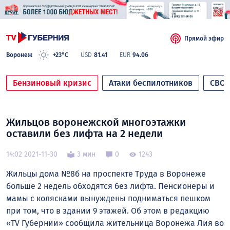
Прямой эфир
Воронеж
+23°C
USD
81.41
EUR
94.06
Бензиновый кризис
Атаки беспилотников
СВО
Жильцов воронежской многоэтажки
оставили без лифта на 2 недели
14:02 2021-11-30
3 мин
0
1243
Жильцы дома №8б на проспекте Труда в Воронеже
больше 2 недель обходятся без лифта. Пенсионеры и
мамы с колясками вынуждены подниматься пешком
при том, что в здании 9 этажей. Об этом в редакцию
«TV Губернии» сообщила жительница Воронежа Лия во