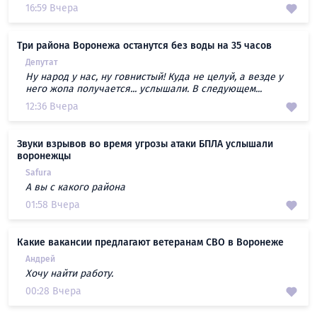
16:59 Вчера
Три района Воронежа останутся без воды на 35 часов
Депутат
Ну народ у нас, ну говнистый! Куда не целуй, а везде у
него жопа получается... услышали. В следующем...
12:36 Вчера
Звуки взрывов во время угрозы атаки БПЛА услышали
воронежцы
Safura
А вы с какого района
01:58 Вчера
Какие вакансии предлагают ветеранам СВО в Воронеже
Андрей
Хочу найти работу.
00:28 Вчера