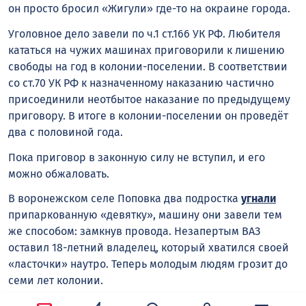
он просто бросил «Жигули» где-то на окраине города.
Уголовное дело завели по ч.1 ст.166 УК РФ. Любителя
кататься на чужих машинах приговорили к лишению
свободы на год в колонии-поселении. В соответствии
со ст.70 УК РФ к назначенному наказанию частично
присоединили неотбытое наказание по предыдущему
приговору. В итоге в колонии-поселении он проведёт
два с половиной года.
Пока приговор в законную силу не вступил, и его
можно обжаловать.
В воронежском селе Поповка два подростка
угнали
припаркованную «девятку», машину они завели тем
же способом: замкнув провода. Незапертым ВАЗ
оставил 18-летний владелец, который хватился своей
«ласточки» наутро. Теперь молодым людям грозит до
семи лет колонии.
Виктор ЧАШКИН