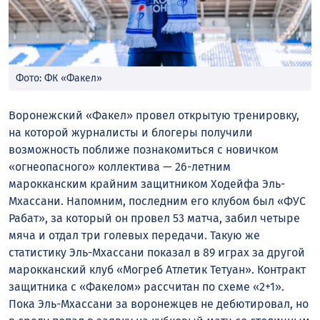
Фото: ФК «Факел»
Воронежский «Факел» провел открытую тренировку,
на которой журналисты и блогеры получили
возможность поближе познакомиться с новичком
«огнеопасного» коллектива — 26-летним
марокканским крайним защитником Ходейфа Эль-
Мхассани. Напомним, последним его клубом был «ФУС
Рабат», за который он провел 53 матча, забил четыре
мяча и отдал три голевых передачи. Такую же
статистику Эль-Мхассани показал в 89 играх за другой
марокканский клуб «Могреб Атлетик Тетуан». Контракт
защитника с «Факелом» рассчитан по схеме «2+1».
Пока Эль-Мхассани за воронежцев не дебютировал, но