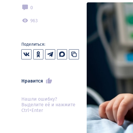
0
963
Поделиться:
Нравится
Нашли ошибку?
Выделите её и нажмите
Ctrl+Enter