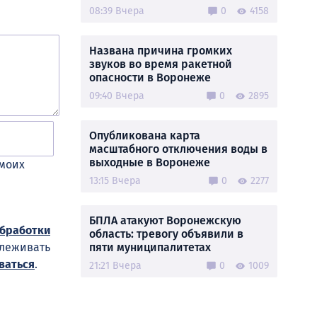
08:39 Вчера
0
4158
Названа причина громких
звуков во время ракетной
опасности в Воронеже
09:40 Вчера
0
2895
Опубликована карта
масштабного отключения воды в
выходные в Воронеже
 моих
13:15 Вчера
0
2277
БПЛА атакуют Воронежскую
обработки
область: тревогу объявили в
слеживать
пяти муниципалитетах
ваться
.
21:21 Вчера
0
1009