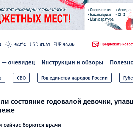
ж
+22°C
USD
81.41
EUR
94.06
Предложить новос
 — очевидец
Инструкции и обзоры
Полезн
в
СВО
Год единства народов России
Губ
ли состояние годовалой девочки, упавш
неже
и сейчас борются врачи