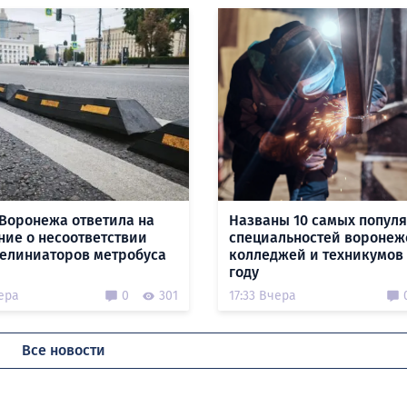
Воронежа ответила на
Названы 10 самых попул
ние о несоответствии
специальностей воронеж
делиниаторов метробуса
колледжей и техникумов 
году
ера
0
301
17:33 Вчера
Все новости