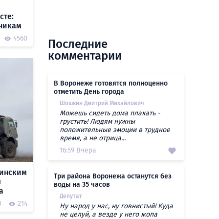
сте:
чникам
4560
Последние
комментарии
В Воронеже готовятся полноценно
отметить День города
Шошкин Дмитрий Михайлович
Можешь сидеть дома плакать -
грустить! Людям нужны
положительные эмоции в трудное
время, а не отрица...
16:59 Вчера
аинским
Три района Воронежа останутся без
ы
воды на 35 часов
а
Депутат
0
214
Ну народ у нас, ну говнистый! Куда
не целуй, а везде у него жопа