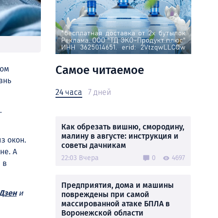
Самое читаемое
лом
знь
24 часа
7 дней
.
Как обрезать вишню, смородину,
малину в августе: инструкция и
з окон.
советы дачникам
не. А
22:03 Вчера
0
4697
 в
Предприятия, дома и машины
Дзен
и
повреждены при самой
массированной атаке БПЛА в
Воронежской области