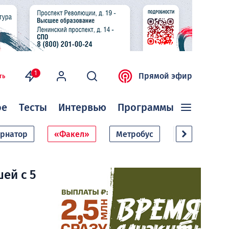
1
Прямой эфир
ть
ое
Тесты
Интервью
Программы
ернатор
«Факел»
Метробус
Дачный сезо
ей с 5