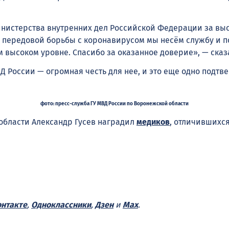
инистерства внутренних дел Российской Федерации за выс
на передовой борьбы с коронавирусом мы несём службу и 
ом высоком уровне. Спасибо за оказанное доверие», — ска
Д России — огромная честь для нее, и это еще одно подтв
фото: пресс-служба ГУ МВД России по Воронежской области
области Александр Гусев наградил
медиков
, отличившихс
нтакте
,
Одноклассники
,
Дзен
и
Max
.