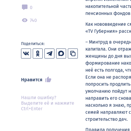
накопительной част
0
пенсионных фондов 
740
Как нововведение с
«TV Губерния» расс
– Минтруд в очеред
Поделиться:
капитала. Они отраж
женщины до дня вых
формирование накоп
неё есть полгода, ч
Если она не распоря
Нравится
попросить продлить 
умолчанию пойдут н
Нашли ошибку?
направить его снов
Выделите её и нажмите
насколько я знаю, 
Ctrl+Enter
семей направляют с
строительство дач.
Правила получения 