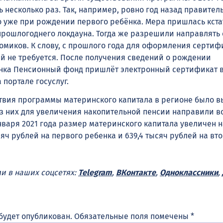
несколько раз. Так, например, ровно год назад правител
о уже при рождении первого ребёнка. Мера пришлась кста
прошлогоднего локдауна. Тогда же разрешили направлять 
домиков. К слову, с прошлого года для оформления сертиф
й не требуется. После получения сведений о рождении
енка Пенсионный фонд пришлёт электронный сертификат 
 портале госуслуг.
ствия программы материнского капитала в регионе было в
Из них для увеличения накопительной пенсии направили в
нваря 2021 года размер материнского капитала увеличен н
сяч рублей на первого ребенка и 639,4 тысяч рублей на вто
ми в наших соцсетях:
Telegram
,
ВКонтакте
,
Одноклассники
,
будет опубликован.
Обязательные поля помечены
*