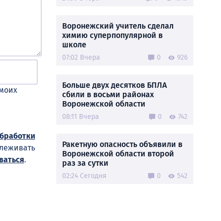
Воронежский учитель сделал
химию суперпопулярной в
школе
07:02 Вчера
0
926
Больше двух десятков БПЛА
 моих
сбили в восьми районах
Воронежской области
08:11 Вчера
0
742
обработки
Ракетную опасность объявили в
слеживать
Воронежской области второй
ваться
.
раз за сутки
02:24 Сегодня
0
542