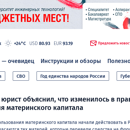
ж
+24°C
USD
80.93
EUR
93.19
Предложить новос
 — очевидец
Инструкции и обзоры
Полезн
в
СВО
Год единства народов России
Губ
юрист объяснил, что изменилось в пра
я материнского капитала
льзования материнского капитала начали действовать в Р
касаются тех матерей, которые перевели средства на фо