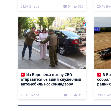
21:07 Вчера
0
365
20:44 Вч
Из Воронежа в зону СВО
В В
отправится бывший служебный
собрал
автомобиль Роскомнадзора
ранних
20:31 Вчера
0
119
20:19 Вч