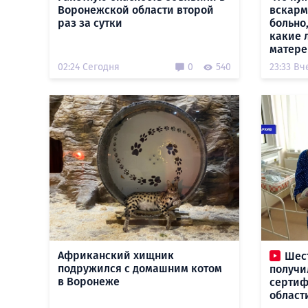
Воронежской области второй
вскарм
раз за сутки
больно,
какие 
матере
02:24 Сегодня
0
540
23:33 Вч
Африканский хищник
Шес
подружился с домашним котом
получи
в Воронеже
сертиф
област