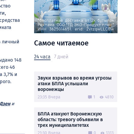
ьство
ти,
средства
иката
Самое читаемое
в личный
24 часа
7 дней
ыдано 148
сего 46
а 3,7% и
Звуки взрывов во время угрозы
рого.
атаки БПЛА услышали
воронежцы
23:35 Вчера
1
4810
Дзен
и
БПЛА атакуют Воронежскую
область: тревогу объявили в
трех муниципалитетах
21:30 Вчера
0
1313