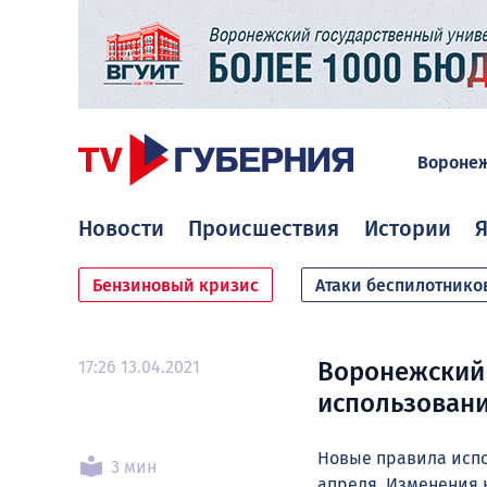
Вороне
Новости
Происшествия
Истории
Я
Бензиновый кризис
Атаки беспилотнико
17:26 13.04.2021
Воронежский 
использовани
Новые правила испо
3 мин
апреля. Изменения 