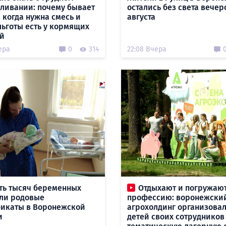
ливании: почему бывает
остались без света вечер
 когда нужна смесь и
августа
льготы есть у кормящих
й
ера
0
314
22:08 Вчера
ть тысяч беременных
Отдыхают и погружают
ли родовые
профессию: воронежски
икаты в Воронежской
агрохолдинг организовал
и
детей своих сотрудников