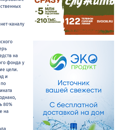
рственных
рнет-каналу
нского
ерь
едств на
ого фонда у
ие цели.
нд и
 по
иката
однако,
дь 80%
е на
ода