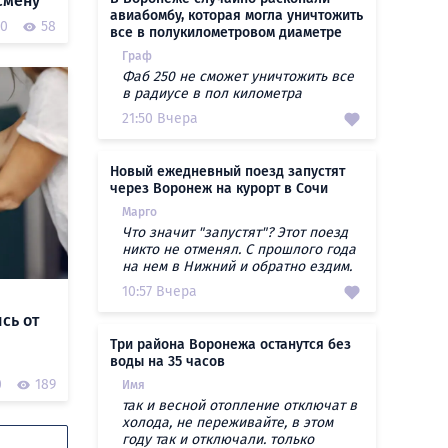
смену
авиабомбу, которая могла уничтожить
0
58
все в полукилометровом диаметре
Граф
Фаб 250 не сможет уничтожить все
в радиусе в пол километра
21:50 Вчера
Новый ежедневный поезд запустят
через Воронеж на курорт в Сочи
Марго
Что значит "запустят"? Этот поезд
никто не отменял. С прошлого года
на нем в Нижний и обратно ездим.
10:57 Вчера
сь от
Три района Воронежа останутся без
воды на 35 часов
0
189
Имя
так и весной отопление отключат в
холода, не переживайте, в этом
году так и отключали. только