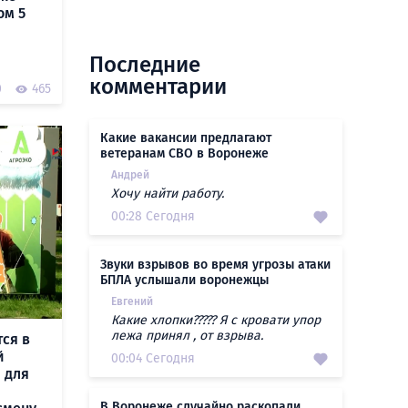
ом 5
Последние
комментарии
0
465
Какие вакансии предлагают
ветеранам СВО в Воронеже
Андрей
Хочу найти работу.
00:28 Сегодня
Звуки взрывов во время угрозы атаки
БПЛА услышали воронежцы
Евгений
Какие хлопки????? Я с кровати упор
лежа принял , от взрыва.
ся в
й
00:04 Сегодня
 для
В Воронеже случайно раскопали