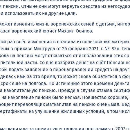
и пенсии. Отныне они могут вернуть средства из негосуда
и использовать их на другие цели.
может изменить жизнь воронежских семей с детьми, инте
казал воронежский юрист Михаил Осипов.
ной раз внёс изменения в правила использования матери
ены в приказе Минтруда от 26 февраля 2021 г. № 93н. Теп
ода на пенсию могут отказаться от использования этих ср
ительной части. Со дня возврата денег на счёт Пенсионн
тобы подать заявление о перенаправлении средств на друг
дилась ими за это время, то может снова обратиться в фо
срок ещё на полгода. По истечению этого времени деньги
а накопительную пенсию. Прежде в случае отзыва сертиф
а на накопление пенсии было нельзя. Новшество хорошее, 
процент переводящих маткапитал на пенсию очень мал. Ве
ертификаты на улучшение жилищных условий, в том числ
маткапитала за время существования программы с 2007 г