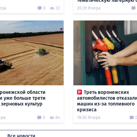
тематическую лагерную 
ера
0
33
20:39 Вчера
оронежской области
Треть воронежских
и уже больше трети
автомобилистов отказали
 зерновых культур
машин из-за топливного
кризиса
ера
0
84
18:30 Вчера
Все новости