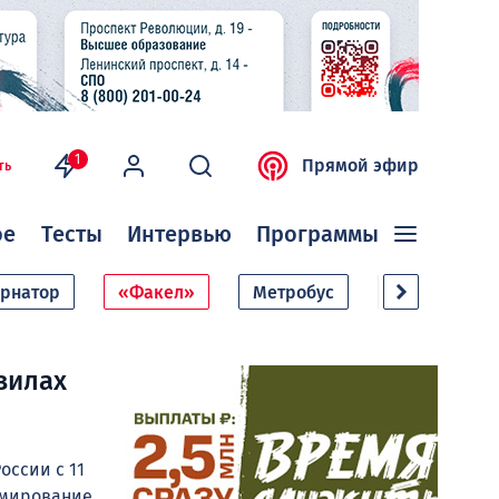
1
Прямой эфир
ть
ое
Тесты
Интервью
Программы
ернатор
«Факел»
Метробус
Дачный сезо
вилах
оссии с 11
рмирование