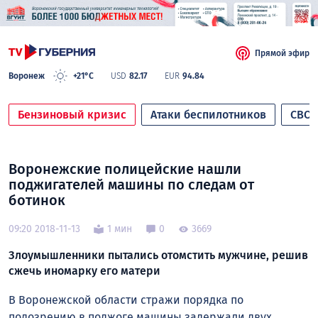
Прямой эфир
Воронеж
+21°C
USD
82.17
EUR
94.84
Бензиновый кризис
Атаки беспилотников
СВО
Воронежские полицейские нашли
поджигателей машины по следам от
ботинок
09:20 2018-11-13
1 мин
0
3669
Злоумышленники пытались отомстить мужчине, решив
сжечь иномарку его матери
В Воронежской области стражи порядка по
подозрению в поджоге машины задержали двух