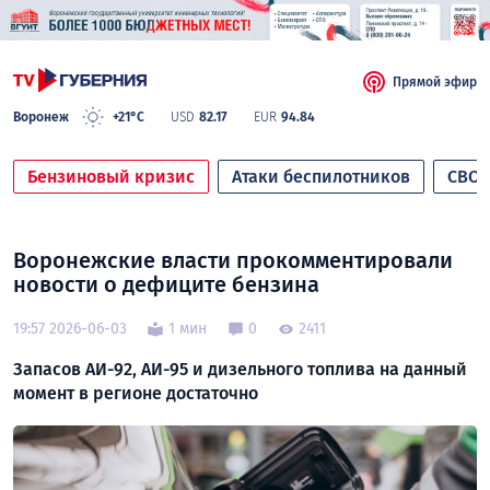
Прямой эфир
Воронеж
+21°C
USD
82.17
EUR
94.84
Бензиновый кризис
Атаки беспилотников
СВО
Воронежские власти прокомментировали
новости о дефиците бензина
19:57 2026-06-03
1 мин
0
2411
Запасов АИ-92, АИ-95 и дизельного топлива на данный
момент в регионе достаточно