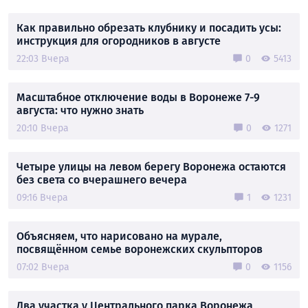
Как правильно обрезать клубнику и посадить усы:
инструкция для огородников в августе
22:03 Вчера
0
5413
Масштабное отключение воды в Воронеже 7-9
августа: что нужно знать
20:10 Вчера
0
1271
Четыре улицы на левом берегу Воронежа остаются
без света со вчерашнего вечера
09:16 Вчера
1
1231
Объясняем, что нарисовано на мурале,
посвящённом семье воронежских скульпторов
07:02 Вчера
0
1156
Два участка у Центрального парка Воронежа