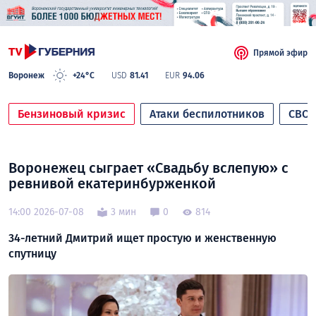
Прямой эфир
Воронеж
+24°C
USD
81.41
EUR
94.06
Бензиновый кризис
Атаки беспилотников
СВО
Воронежец сыграет «Свадьбу вслепую» с
ревнивой екатеринбурженкой
14:00 2026-07-08
3 мин
0
814
34-летний Дмитрий ищет простую и женственную
спутницу