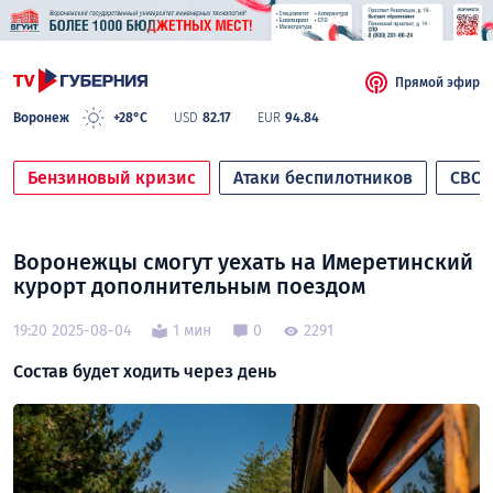
Прямой эфир
Воронеж
+28°C
USD
82.17
EUR
94.84
Бензиновый кризис
Атаки беспилотников
СВО
Воронежцы смогут уехать на Имеретинский
курорт дополнительным поездом
19:20 2025-08-04
1 мин
0
2291
Состав будет ходить через день