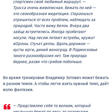
спортсмен свой любимый маршрут. —
Трасса очень живописная. Бежать по ней —
это своеобразная медитация. Стараешься
отрешиться от всех проблем, наблюдать за
природой. Часто вижу белок. Вчера два
зайца встретились. Иногда пробегают
косули. Над лесом летают ястребы, кружат
вОроны. Стучат дятлы. Вдоль дорожки —
кусты ирги, дикий виноград. В Подмосковье
такого разнообразия нет. Там природа
беднее, разве что грибов побольше.
Во время тренировки Владимир Зотович может бежать
в разном темпе. А чтобы легче взять нужный темп, даёт
волю фантазии.
— Представляю себя то волком, который
неслышно бежит по лесу, то орловским