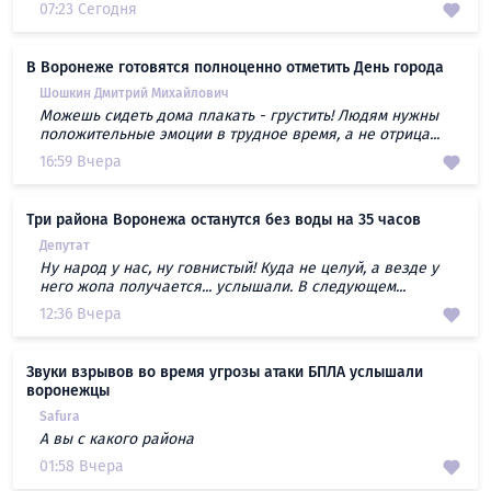
07:23 Сегодня
В Воронеже готовятся полноценно отметить День города
Шошкин Дмитрий Михайлович
Можешь сидеть дома плакать - грустить! Людям нужны
положительные эмоции в трудное время, а не отрица...
16:59 Вчера
Три района Воронежа останутся без воды на 35 часов
Депутат
Ну народ у нас, ну говнистый! Куда не целуй, а везде у
него жопа получается... услышали. В следующем...
12:36 Вчера
Звуки взрывов во время угрозы атаки БПЛА услышали
воронежцы
Safura
А вы с какого района
01:58 Вчера