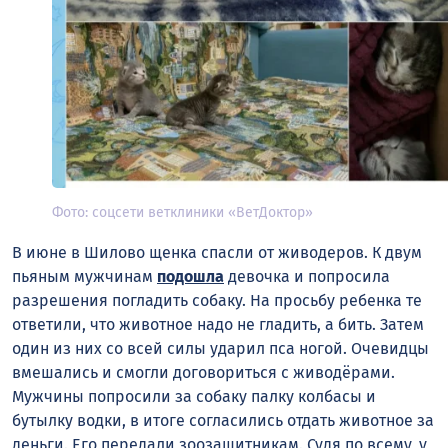
Фото: соцсети ветклиники «ВетДоктор»
В июне в Шилово щенка спасли от живодеров. К
двум
пьяным мужчинам
подошла
девочка и попросила
разрешения погладить собаку. На просьбу ребенка те
ответили, что животное надо не гладить, а бить. Затем
один из них со всей силы ударил пса ногой
. Очевидцы
вмешались и смогли договориться с живодёрами.
Мужчины попросили за собаку палку колбасы и
бутылку водки, в итоге согласились отдать животное за
деньги
. Его передали зоозащитникам. Судя по всему, у