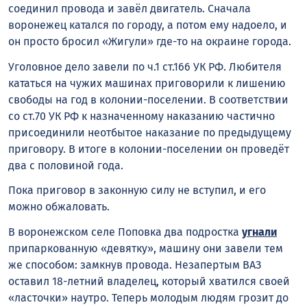
соединил провода и завёл двигатель. Сначала
воронежец катался по городу, а потом ему надоело, и
он просто бросил «Жигули» где-то на окраине города.
Уголовное дело завели по ч.1 ст.166 УК РФ. Любителя
кататься на чужих машинах приговорили к лишению
свободы на год в колонии-поселении. В соответствии
со ст.70 УК РФ к назначенному наказанию частично
присоединили неотбытое наказание по предыдущему
приговору. В итоге в колонии-поселении он проведёт
два с половиной года.
Пока приговор в законную силу не вступил, и его
можно обжаловать.
В воронежском селе Поповка два подростка
угнали
припаркованную «девятку», машину они завели тем
же способом: замкнув провода. Незапертым ВАЗ
оставил 18-летний владелец, который хватился своей
«ласточки» наутро. Теперь молодым людям грозит до