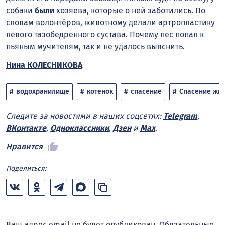
собаки
были
хозяева, которые о ней заботились. По
словам волонтёров, животному делали артропластику
левого тазобедренного сустава. Почему пес попал к
пьяным мучителям, так и не удалось выяснить.
Нина КОЛЕСНИКОВА
водохранилище
котенок
спасение
Спасение жи
Следите за новостями в наших соцсетях:
Telegram
,
ВКонтакте
,
Одноклассники
,
Дзен
и
Max
.
Нравится
Поделиться:
Ваш адрес email не будет опубликован.
Обязательные