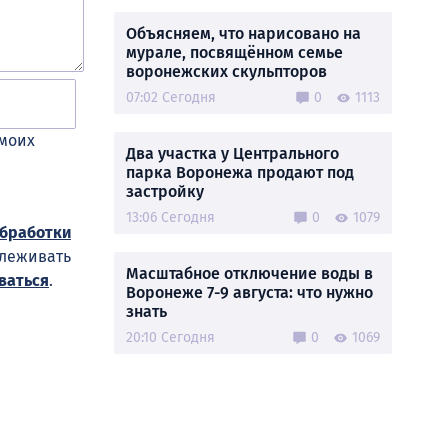
Объясняем, что нарисовано на
мурале, посвящённом семье
воронежских скульпторов
07:02 Сегодня
0
1113
 моих
Два участка у Центрального
парка Воронежа продают под
застройку
13:06 Сегодня
0
1079
обработки
слеживать
Масштабное отключение воды в
ваться
.
Воронеже 7-9 августа: что нужно
знать
20:10 Сегодня
0
1069