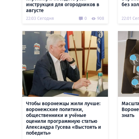
инструкция для огородников в
без хо
августе
22:03 Сегодня
0
908
22:01 Се
Чтобы воронежцы жили лучше:
Масшта
воронежские политики,
Воронеж
общественники и учёные
знать
оценили программную статью
Александра Гусева «Выстоять и
победить»