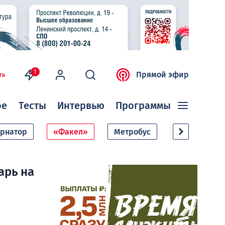
1
Прямой эфир
ть
ое
Тесты
Интервью
Программы
ернатор
«Факел»
Метробус
Дачный сезо
арь на