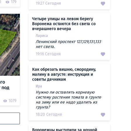
0
179
19:27 Сегодня
Четыре улицы на левом берегу
Воронежа остаются без света со
вчерашнего вечера
Лариса
Ленинский проспект 127,129,131,133
нет света.
19:16 Сегодня
Как обрезать вишню, смородину,
малину в августе: инструкция и
советы дачникам
ого
Ира
 под
Нужно ли оставлять корневую
систему растения томата в грунте
1079
на зиму или ее надо удалить из
грунта?
18:20 Сегодня
Воронежцы выступили за ночной