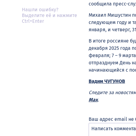
сообщила пресс-слу
Нашли ошибку?
Михаил Мишустин по
Выделите её и нажмите
Ctrl+Enter
следующем году и та
января, и четверг, 3
В итоге россияне бу
декабря 2025 года п
февраля; 7 – 9 марта
отпразднуем День на
начинающийся с пос
Вадим ЧУГУНОВ
Следите за новостя
Max
.
Ваш адрес email не 