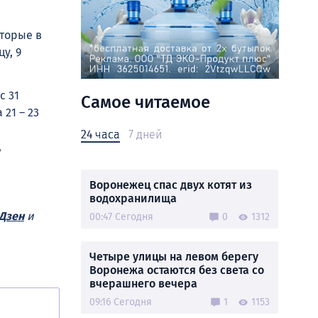
оторые в
у, 9
с 31
Самое читаемое
21 – 23
24 часа
7 дней
,
Воронежец спас двух котят из
водохранилища
Дзен
и
00:47 Сегодня
0
1312
Четыре улицы на левом берегу
Воронежа остаются без света со
вчерашнего вечера
09:16 Сегодня
1
1153