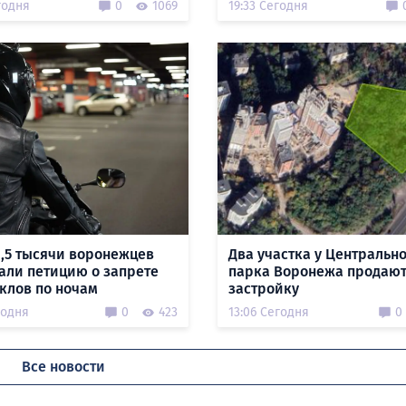
годня
0
1069
19:33 Сегодня
1,5 тысячи воронежцев
Два участка у Центральн
али петицию о запрете
парка Воронежа продают
клов по ночам
застройку
годня
0
423
13:06 Сегодня
0
Все новости