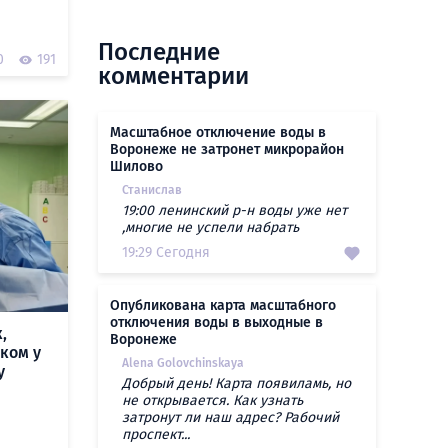
Последние
0
191
комментарии
Масштабное отключение воды в
Воронеже не затронет микрорайон
Шилово
Станислав
19:00 ленинский р-н воды уже нет
,многие не успели набрать
19:29 Сегодня
Опубликована карта масштабного
отключения воды в выходные в
,
Воронеже
ком у
Alena Golovchinskaya
у
Добрый день! Карта появиламь, но
не открывается. Как узнать
затронут ли наш адрес? Рабочий
проспект...