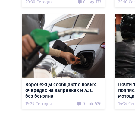
20:30 Сегодня
0
173
20:10 Се
Воронежцы сообщают о новых
Почти 
очередях на заправках и АЗС
подпис
без бензина
мотоци
15:29 Сегодня
0
526
14:34 Се