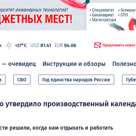
ж
+27°C
USD
81.41
EUR
94.06
Предложить новос
 — очевидец
Инструкции и обзоры
Полезн
в
СВО
Год единства народов России
Губ
о утвердило производственный календ
ти решили, когда нам отдыхать и работать