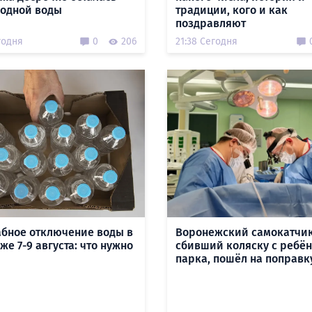
лодной воды
традиции, кого и как
поздравляют
годня
0
206
21:38 Сегодня
бное отключение воды в
Воронежский самокатчик
е 7-9 августа: что нужно
сбивший коляску с ребён
парка, пошёл на поправк