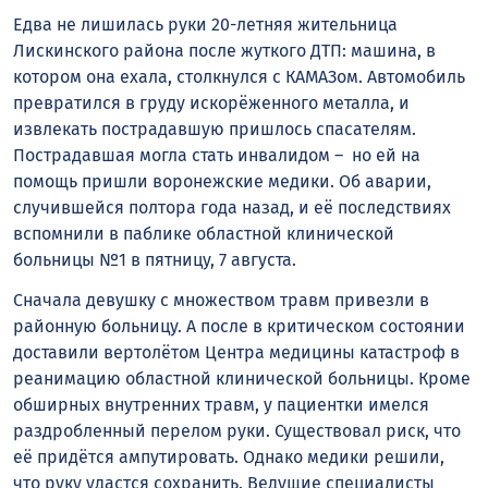
Едва не лишилась руки 20-летняя жительница
Лискинского района после жуткого ДТП: машина, в
котором она ехала, столкнулся с КАМАЗом. Автомобиль
превратился в груду искорёженного металла, и
извлекать пострадавшую пришлось спасателям.
Пострадавшая могла стать инвалидом – но ей на
помощь пришли воронежские медики. Об аварии,
случившейся полтора года назад, и её последствиях
вспомнили в паблике областной клинической
больницы №1 в пятницу, 7 августа.
Сначала девушку с множеством травм привезли в
районную больницу. А после в критическом состоянии
доставили вертолётом Центра медицины катастроф в
реанимацию областной клинической больницы. Кроме
обширных внутренних травм, у пациентки имелся
раздробленный перелом руки. Существовал риск, что
её придётся ампутировать. Однако медики решили,
что руку удастся сохранить. Ведущие специалисты