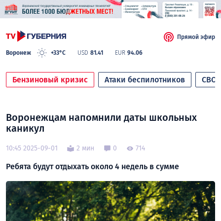
Прямой эфир
Воронеж
+33°C
USD
81.41
EUR
94.06
Бензиновый кризис
Атаки беспилотников
СВО
Воронежцам напомнили даты школьных
каникул
10:45 2025-09-01
2 мин
0
714
Ребята будут отдыхать около 4 недель в сумме