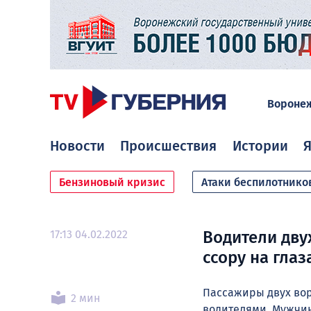
Вороне
Новости
Происшествия
Истории
Я
Бензиновый кризис
Атаки беспилотнико
17:13 04.02.2022
Водители дву
ссору на глаз
Пассажиры двух во
2 мин
водителями. Мужчин