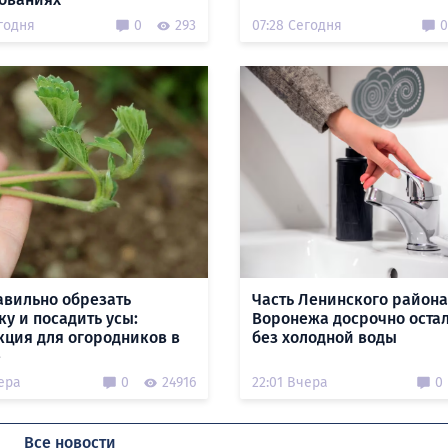
годня
0
293
07:28 Сегодня
0
авильно обрезать
Часть Ленинского района
ку и посадить усы:
Воронежа досрочно оста
кция для огородников в
без холодной воды
е
ера
0
24916
22:01 Вчера
0
Все новости