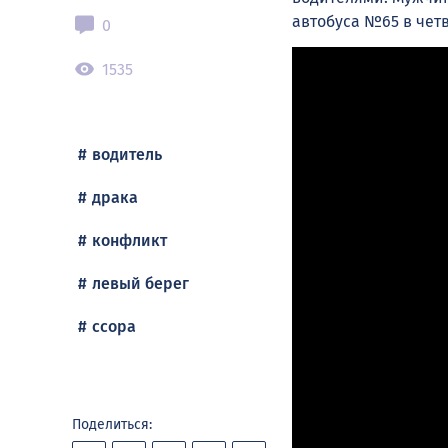
автобуса №65 в чет
0
1535
водитель
драка
конфликт
левый берег
ссора
Поделиться: