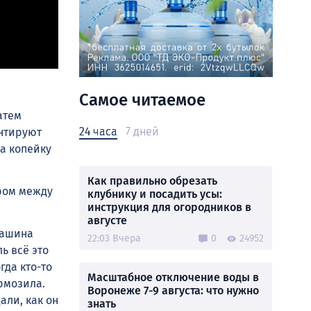
Самое читаемое
атем
24 часа
7 дней
нтируют
за копейку
Как правильно обрезать
ром между
клубнику и посадить усы:
инструкция для огородников в
августе
Машина
22:03 Вчера
0
24952
ь всё это
гда кто-то
Масштабное отключение воды в
рмозила.
Воронеже 7-9 августа: что нужно
али, как он
знать