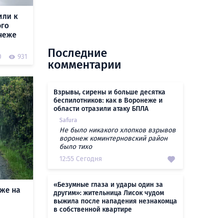
или к
ого
неже
Последние
0
931
комментарии
Взрывы, сирены и больше десятка
беспилотников: как в Воронеже и
области отразили атаку БПЛА
Safura
Не было никакого хлопков взрывов
воронеж коминтерновский район
было тихо
12:55 Сегодня
«Безумные глаза и удары один за
же на
другим»: жительница Лисок чудом
выжила после нападения незнакомца
в собственной квартире