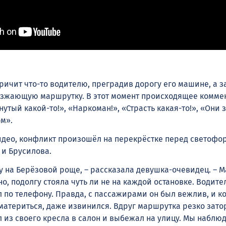
ричит что-то водителю, преградив дорогу его машине, а з
езжающую маршрутку. В этот момент происходящее комме
утый какой-то!», «Наркоман!», «Страсть какая-то!», «Они 
ом».
идео, конфликт произошёл на перекрёстке перед светофо
и Брусилова.
ку на Берёзовой роще, – рассказала девушка-очевидец. – 
о, подолгу стояла чуть ли не на каждой остановке. Водител
по телефону. Правда, с пассажирами он был вежлив, и ко
 материться, даже извинился. Вдруг маршрутка резко зато
из своего кресла в салон и выбежал на улицу. Мы наблюд