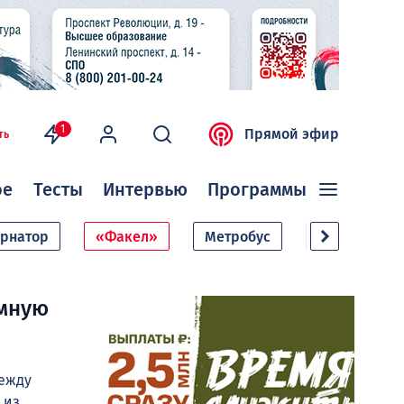
1
Прямой эфир
ть
ое
Тесты
Интервью
Программы
ернатор
«Факел»
Метробус
Дачный сезо
умную
ежду
 из