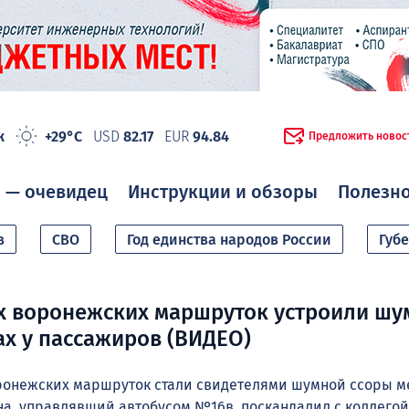
ж
+29°C
USD
82.17
EUR
94.84
Предложить новос
 — очевидец
Инструкции и обзоры
Полезн
в
СВО
Год единства народов России
Губ
х воронежских маршруток устроили ш
ах у пассажиров (ВИДЕО)
ронежских маршруток стали свидетелями шумной ссоры м
а, управлявший автобусом №16в, поскандалил с коллегой