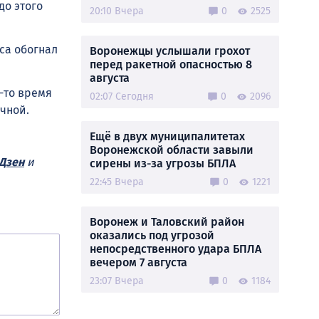
до этого
20:10 Вчера
0
2525
са обогнал
Воронежцы услышали грохот
перед ракетной опасностью 8
августа
-то время
02:07 Сегодня
0
2096
ечной.
Ещё в двух муниципалитетах
Воронежской области завыли
Дзен
и
сирены из-за угрозы БПЛА
22:45 Вчера
0
1221
Воронеж и Таловский район
оказались под угрозой
непосредственного удара БПЛА
вечером 7 августа
23:07 Вчера
0
1184