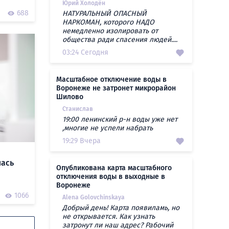
Юрий Холодён
688
НАТУРАЛЬНЫЙ ОПАСНЫЙ
НАРКОМАН, которого НАДО
немедленно изолировать от
общества ради спасения людей....
03:24 Сегодня
Масштабное отключение воды в
Воронеже не затронет микрорайон
Шилово
Станислав
19:00 ленинский р-н воды уже нет
,многие не успели набрать
19:29 Вчера
лась
Опубликована карта масштабного
отключения воды в выходные в
Воронеже
1066
Alena Golovchinskaya
Добрый день! Карта появиламь, но
не открывается. Как узнать
затронут ли наш адрес? Рабочий