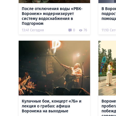
После отключения воды «РВК-
В Воро
Воронеж» модернизирует
подрос
систему водоснабжения в
помощи
Подгорном
13:41 Сегодня
0
76
11:10 Се
Кулачные бои, концерт «7Б» и
Вороне
лекция о грибах: афиша
пробег
Воронежа на выходные
побежд
соревн