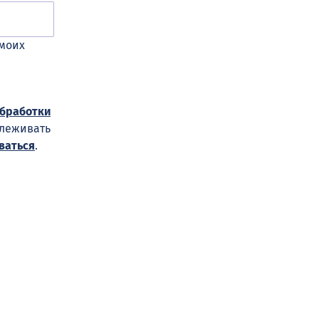
 моих
обработки
слеживать
ваться
.