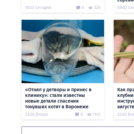
10:13 Сегодня
0
320
09:02 Се
«Отнял у детворы и принес в
Как пр
клинику»: стали известны
клубни
новые детали спасения
инстру
тонувших котят в Воронеже
август
23:26 Вчера
0
1142
22:03 Вч