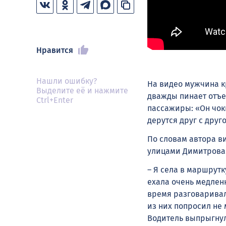
Нравится
Нашли ошибку?
На видео мужчина к
Выделите её и нажмите
дважды пинает отъ
Ctrl+Enter
пассажиры: «Он чокн
дерутся друг с друг
По словам автора в
улицами Димитрова 
– Я села в маршрут
ехала очень медленн
время разговаривал 
из них попросил не
Водитель выпрыгнул 