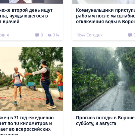
неже второй день ищут
Коммунальщики приступ
тка, нуждающегося в
работам после масштабн
 врачей
отключения воды в Воро
годня
0
314
10:44 Сегодня
жец в 71 год ежедневно
Прогноз погоды в Вороне
ает по 10 километров и
субботу, 8 августа
ает во всероссийских
ованиях