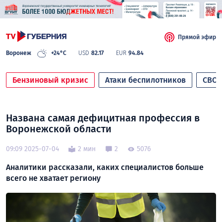
Прямой эфир
Воронеж
+24°C
USD
82.17
EUR
94.84
Бензиновый кризис
Атаки беспилотников
СВО
Названа самая дефицитная профессия в
Воронежской области
09:09 2025-07-04
2 мин
2
5076
Аналитики рассказали, каких специалистов больше
всего не хватает региону