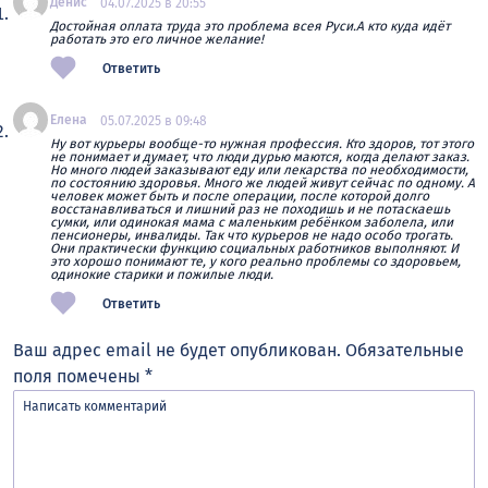
Денис
04.07.2025 в 20:55
Достойная оплата труда это проблема всея Руси.А кто куда идёт
работать это его личное желание!
Ответить
Елена
05.07.2025 в 09:48
Ну вот курьеры вообще-то нужная профессия. Кто здоров, тот этого
не понимает и думает, что люди дурью маются, когда делают заказ.
Но много людей заказывают еду или лекарства по необходимости,
по состоянию здоровья. Много же людей живут сейчас по одному. А
человек может быть и после операции, после которой долго
восстанавливаться и лишний раз не походишь и не потаскаешь
сумки, или одинокая мама с маленьким ребёнком заболела, или
пенсионеры, инвалиды. Так что курьеров не надо особо трогать.
Они практически функцию социальных работников выполняют. И
это хорошо понимают те, у кого реально проблемы со здоровьем,
одинокие старики и пожилые люди.
Ответить
Ваш адрес email не будет опубликован.
Обязательные
поля помечены
*