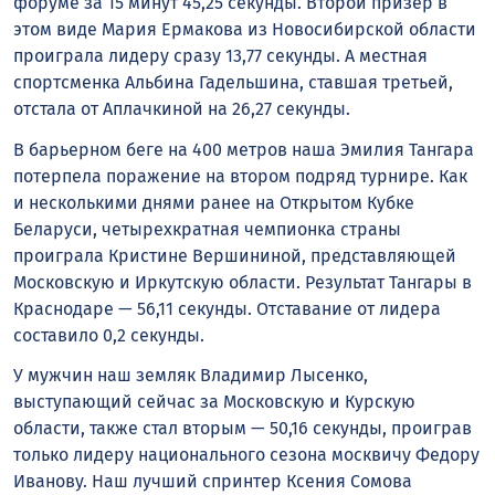
форуме за 15 минут 45,25 секунды. Второй призер в
этом виде Мария Ермакова из Новосибирской области
проиграла лидеру сразу 13,77 секунды. А местная
спортсменка Альбина Гадельшина, ставшая третьей,
отстала от Аплачкиной на 26,27 секунды.
В барьерном беге на 400 метров наша Эмилия Тангара
потерпела поражение на втором подряд турнире. Как
и несколькими днями ранее на Открытом Кубке
Беларуси, четырехкратная чемпионка страны
проиграла Кристине Вершининой, представляющей
Московскую и Иркутскую области. Результат Тангары в
Краснодаре — 56,11 секунды. Отставание от лидера
составило 0,2 секунды.
У мужчин наш земляк Владимир Лысенко,
выступающий сейчас за Московскую и Курскую
области, также стал вторым — 50,16 секунды, проиграв
только лидеру национального сезона москвичу Федору
Иванову. Наш лучший спринтер Ксения Сомова