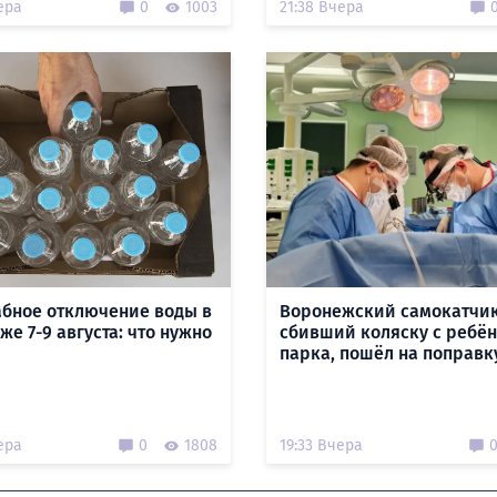
ера
0
1003
21:38 Вчера
бное отключение воды в
Воронежский самокатчик
е 7-9 августа: что нужно
сбивший коляску с ребён
парка, пошёл на поправк
ера
0
1808
19:33 Вчера