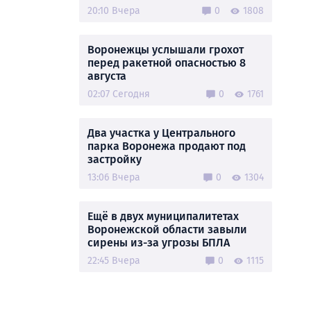
20:10 Вчера
0
1808
Воронежцы услышали грохот
перед ракетной опасностью 8
августа
02:07 Сегодня
0
1761
Два участка у Центрального
парка Воронежа продают под
застройку
13:06 Вчера
0
1304
Ещё в двух муниципалитетах
Воронежской области завыли
сирены из-за угрозы БПЛА
22:45 Вчера
0
1115