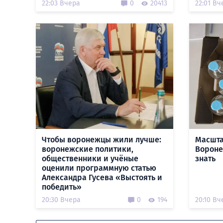
22:03 Вчера
0
20413
22:01 Вч
Чтобы воронежцы жили лучше:
Масшта
воронежские политики,
Воронеж
общественники и учёные
знать
оценили программную статью
Александра Гусева «Выстоять и
победить»
20:30 Вчера
0
194
20:10 Вч