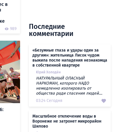
ес в
ы
же
Последние
0
989
комментарии
«Безумные глаза и удары один за
другим»: жительница Лисок чудом
выжила после нападения незнакомца
в собственной квартире
Юрий Холодён
НАТУРАЛЬНЫЙ ОПАСНЫЙ
НАРКОМАН, которого НАДО
немедленно изолировать от
общества ради спасения людей....
03:24 Сегодня
6:
Масштабное отключение воды в
Воронеже не затронет микрорайон
Шилово