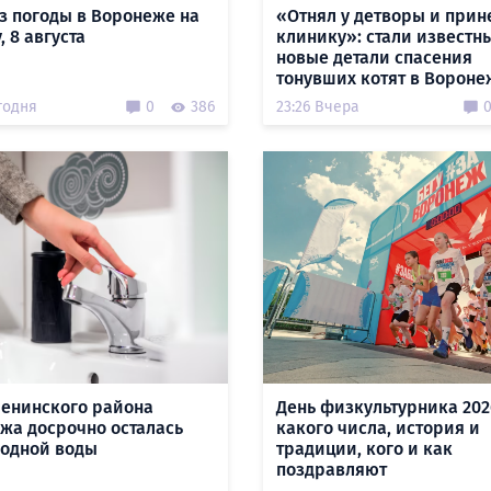
з погоды в Воронеже на
«Отнял у детворы и прин
, 8 августа
клинику»: стали известн
новые детали спасения
тонувших котят в Вороне
годня
0
386
23:26 Вчера
Ленинского района
День физкультурника 202
жа досрочно осталась
какого числа, история и
лодной воды
традиции, кого и как
поздравляют