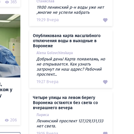
Станислав
0
365
19:00 ленинский р-н воды уже нет
,многие не успели набрать
19:29 Вчера
Опубликована карта масштабного
отключения воды в выходные в
Воронеже
Alena Golovchinskaya
Добрый день! Карта появиламь, но
не открывается. Как узнать
затронут ли наш адрес? Рабочий
проспект...
19:27 Вчера
,
ком у
у
Четыре улицы на левом берегу
Воронежа остаются без света со
вчерашнего вечера
Лариса
0
206
Ленинский проспект 127,129,131,133
нет света.
19:16 Вчера