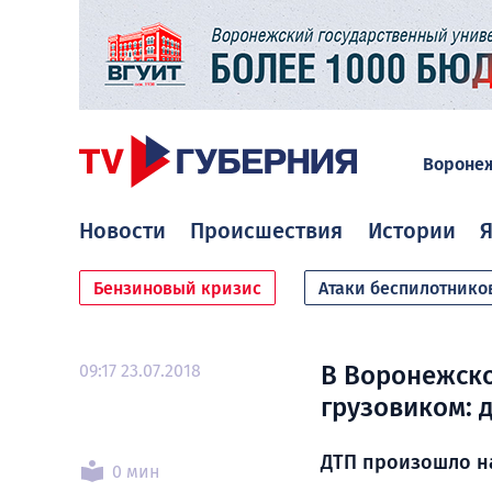
Вороне
Новости
Происшествия
Истории
Я
Бензиновый кризис
Атаки беспилотнико
09:17 23.07.2018
В Воронежско
грузовиком: 
ДТП произошло н
0 мин