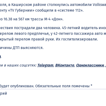
июля, в Каширском районе столкнулись автомобили Volkswa
нту «TV Губернии» сообщили в «системе 112».
 16.38 на 567 км трассы М-4 «Дон».
шествия пострадали два человека. 45-летний водитель ин
ерелом левого предплечья, у 42-летнего пассажира авто 
крытый перелом правой руки. Их госпитализировали.
ричины ДТП выясняются.
А
ми в наших соцсетях:
Telegram
,
ВКонтакте
,
Одноклассники
,
будет опубликован.
Обязательные поля помечены
*