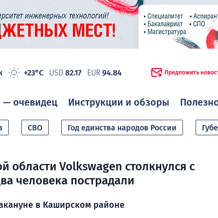
ж
+23°C
USD
82.17
EUR
94.84
Предложить новос
 — очевидец
Инструкции и обзоры
Полезн
в
СВО
Год единства народов России
Губ
й области Volkswagen столкнулся с
два человека пострадали
акануне в Каширском районе