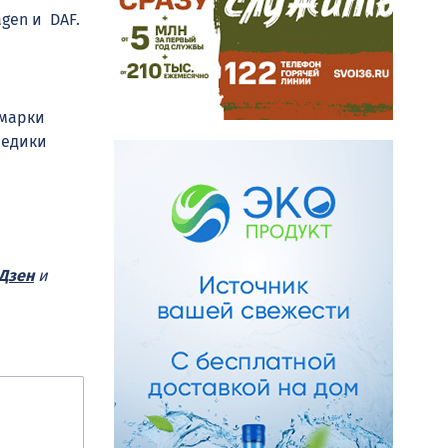
gen и DAF.
омарки
медики
Дзен
и