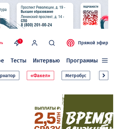
1
Прямой эфир
ть
ое
Тесты
Интервью
Программы
ернатор
«Факел»
Метробус
Дачный сезо