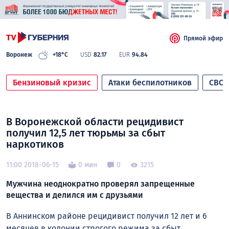
Прямой эфир
Воронеж
+18°C
USD
82.17
EUR
94.84
Бензиновый кризис
Атаки беспилотников
СВО
В Воронежской области рецидивист
получил 12,5 лет тюрьмы за сбыт
наркотиков
11:00 2018-06-15
0 мин
0
3215
Мужчина неоднократно проверял запрещенные
вещества и делился им с друзьями
В Аннинском районе рецидивист получил 12 лет и 6
месяцев в колонии строгого режима за сбыт