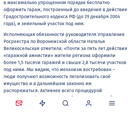
в максимально упрощенном порядке бесплатно
оформить гараж, построенный до введения в действие
Градостроительного кодекса РФ (до 29 декабря 2004
года), и земельный участок под ним.
Исполняющая обязанности руководителя Управления
Росреестра по Воронежской области Наталья
Великосельская отметила: «Почти за пять лет действия
«гаражной амнистии» жители региона оформили
более 1,5 тысячи гаражей и свыше 2,8 тысячи участков
под ними. Мы видим, что механизм востребован –
люди получают возможность легализовать своё
имущество и в дальнейшем законно им
распоряжаться. Активнее всего процедурой
пользуются в Калачеевском и Россошанском районах.
Будем продолжать разъяснительную работу, чтобы как
можно больше граждан могли воспользоваться этим
правом».
4 августа 2026 года Президент России Владимир Путин