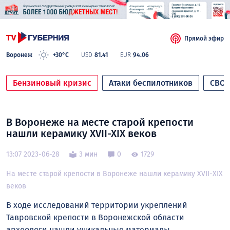
Прямой эфир
Воронеж
+30°C
USD
81.41
EUR
94.06
Бензиновый кризис
Атаки беспилотников
СВО
В Воронеже на месте старой крепости
нашли керамику XVII-XIX веков
13:07 2023-06-28
3 мин
0
1729
На месте старой крепости в Воронеже нашли керамику XVII-XIX
веков
В ходе исследований территории укреплений
Тавровской крепости в Воронежской области
археологи нашли уникальные материалы,