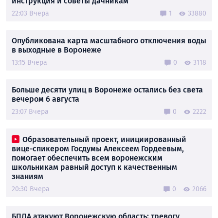
инструкция и советы дачникам
22:03 Вчера
1
33880
Опубликована карта масштабного отключения воды
в выходные в Воронеже
13:15 Вчера
0
3118
Больше десяти улиц в Воронеже остались без света
вечером 6 августа
23:07 Вчера
0
2222
Образовательный проект, инициированный
вице-спикером Госдумы Алексеем Гордеевым,
помогает обеспечить всем воронежским
школьникам равный доступ к качественным
знаниям
20:30 Вчера
0
2066
БПЛА атакуют Воронежскую область: тревогу