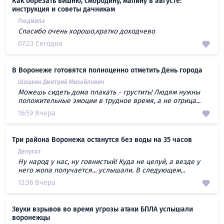
Как обрезать вишню, смородину, малину в августе:
инструкция и советы дачникам
Людмила
Спасибо очень хорошо,кратко доходчево
07:23 Сегодня
В Воронеже готовятся полноценно отметить День города
Шошкин Дмитрий Михайлович
Можешь сидеть дома плакать - грустить! Людям нужны
положительные эмоции в трудное время, а не отрица...
16:59 Вчера
Три района Воронежа останутся без воды на 35 часов
Депутат
Ну народ у нас, ну говнистый! Куда не целуй, а везде у
него жопа получается... услышали. В следующем...
12:36 Вчера
Звуки взрывов во время угрозы атаки БПЛА услышали
воронежцы