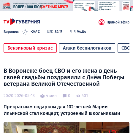
Прямой эфир
Воронеж
+24°C
USD
82.17
EUR
94.84
Бензиновый кризис
Атаки беспилотников
СВО
В Воронеже боец СВО и его жена в день
своей свадьбы поздравили с Днём Победы
ветерана Великой Отечественной
20:20 2026-05-13
4 мин
0
401
Прекрасным подарком для 102-летней Марии
Ильинской стал концерт, устроенный школьниками