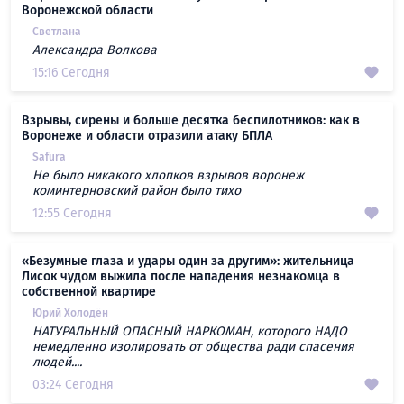
Воронежской области
Светлана
Александра Волкова
15:16 Сегодня
Взрывы, сирены и больше десятка беспилотников: как в
Воронеже и области отразили атаку БПЛА
Safura
Не было никакого хлопков взрывов воронеж
коминтерновский район было тихо
12:55 Сегодня
«Безумные глаза и удары один за другим»: жительница
Лисок чудом выжила после нападения незнакомца в
собственной квартире
Юрий Холодён
НАТУРАЛЬНЫЙ ОПАСНЫЙ НАРКОМАН, которого НАДО
немедленно изолировать от общества ради спасения
людей....
03:24 Сегодня