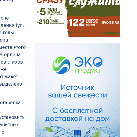
йоне
ления (ул.
в годы
тора
месте этого
ем ордена
тов стихов
Уже
ют макет
 выделено
огачевка.
установить
ранитных
по