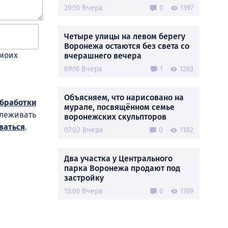
20:10 Вчера
0
1397
Четыре улицы на левом берегу
Воронежа остаются без света со
 моих
вчерашнего вечера
09:16 Вчера
1
1263
Объясняем, что нарисовано на
обработки
мурале, посвящённом семье
слеживать
воронежских скульпторов
ваться
.
07:02 Вчера
0
1182
Два участка у Центрального
парка Воронежа продают под
застройку
13:06 Вчера
0
1169