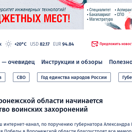
ж
+20°C
USD
82.17
EUR
94.84
Предложить новос
 — очевидец
Инструкции и обзоры
Полезн
в
СВО
Год единства народов России
Губ
ронежской области начинается
тво воинских захоронений
 интернет-канал,
по поручению губернатора Александра 
я Победы в Воронежской области благоустроят все мемо