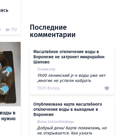
лась
Последние
0
752
комментарии
Масштабное отключение воды в
Воронеже не затронет микрорайон
Шилово
Станислав
19:00 ленинский р-н воды уже нет
,многие не успели набрать
19:29 Вчера
Опубликована карта масштабного
отключения воды в выходные в
воды в
Воронеже
о нужно
Alena Golovchinskaya
Добрый день! Карта появиламь, но
не открывается. Как узнать