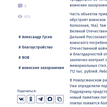
воинские захоронен
0
Часть объектов прив
625
обустроят воинское
Колхозная, 16а). Та
Великой Отечествен
Дальний Россоховаты
Александр Гусев
воинского погребен
благоустройство
Отечественной войны
и благодарностей о
ВОВ
заключен контракт 
мемориальных стел.
воинские захоронения
712 тыс. рублей. Ра
В Новоусманском ра
Уже определили подр
Поделиться:
Подрядчику предсто
новый памятник пог
плитах появится бо