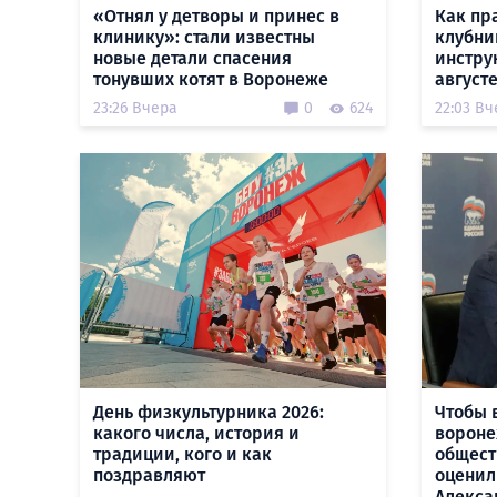
«Отнял у детворы и принес в
Как пр
клинику»: стали известны
клубни
новые детали спасения
инстру
тонувших котят в Воронеже
август
23:26 Вчера
0
624
22:03 Вч
День физкультурника 2026:
Чтобы 
какого числа, история и
вороне
традиции, кого и как
общест
поздравляют
оценил
Алекса