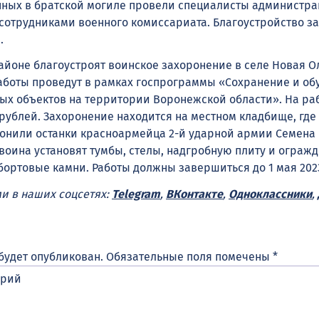
ных в братской могиле провели специалисты администр
 сотрудниками военного комиссариата. Благоустройство з
.
йоне благоустроят воинское захоронение в селе Новая 
. Работы проведут в рамках госпрограммы «Сохранение и об
х объектов на территории Воронежской области». На ра
 рублей. Захоронение находится на местном кладбище, где
ронили останки красноармейца 2-й ударной армии Семена
воина установят тумбы, стелы, надгробную плиту и огражд
бортовые камни. Работы должны завершиться до 1 мая 2023
ми в наших соцсетях:
Telegram
,
ВКонтакте
,
Одноклассники
,
будет опубликован.
Обязательные поля помечены
*