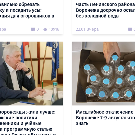
авильно обрезать
Часть Ленинского района
ку и посадить усы:
Воронежа досрочно оста
кция для огородников в
без холодной воды
е
ера
0
10916
22:01 Вчера
воронежцы жили лучше:
Масштабное отключение 
жские политики,
Воронеже 7-9 августа: чт
венники и учёные
знать
и программную статью
ндра Гусева «Выстоять и