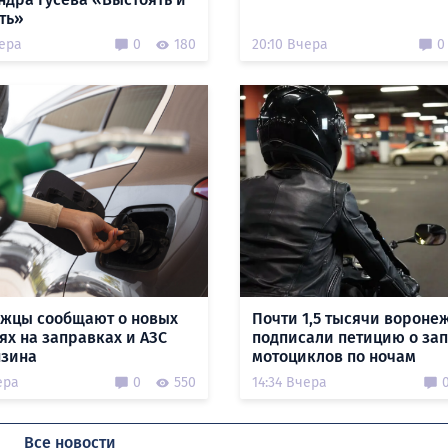
ть»
чера
0
180
20:10 Вчера
0
жцы сообщают о новых
Почти 1,5 тысячи вороне
ях на заправках и АЗС
подписали петицию о за
нзина
мотоциклов по ночам
ера
0
550
14:34 Вчера
Все новости