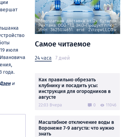
ации
авершат
Ольшанка
устройство
Самое читаемое
боты
 19 июля
 Ивановича
24 часа
7 дней
ения,
 года.
Как правильно обрезать
Дзен
и
клубнику и посадить усы:
инструкция для огородников в
августе
22:03 Вчера
0
11046
Масштабное отключение воды в
Воронеже 7-9 августа: что нужно
знать