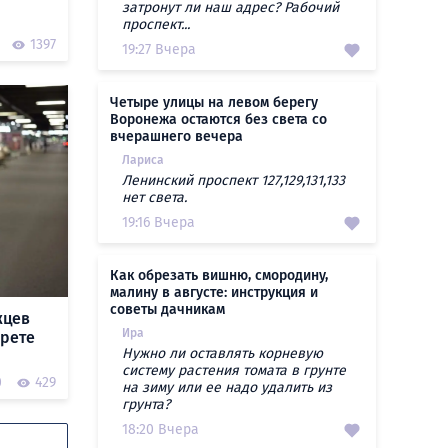
затронут ли наш адрес? Рабочий
проспект...
1397
19:27 Вчера
Четыре улицы на левом берегу
Воронежа остаются без света со
вчерашнего вечера
Лариса
Ленинский проспект 127,129,131,133
нет света.
19:16 Вчера
Как обрезать вишню, смородину,
малину в августе: инструкция и
советы дачникам
жцев
Ира
прете
Нужно ли оставлять корневую
систему растения томата в грунте
0
429
на зиму или ее надо удалить из
грунта?
18:20 Вчера