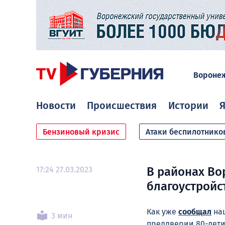
Вороне
Новости
Происшествия
Истории
Я
Бензиновый кризис
Атаки беспилотнико
17:24 27.03.2023
В районах Во
благоустройс
Как уже
сообщал
наш
3 мин
преддверии 80-лети