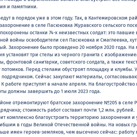
ия и памятники.
едут в порядок уже в этом году. Так, в Кантемировском ра
 захоронение в селе Пасюковка Журавского сельского посе
м похоронены останки 74-х неизвестных солдат: это павшие 
ной войны освободители сел Пасюковка и Смаглеевка, ху
й. Захоронение было проведено 20 ноября 2020 года. На 
ия установят три стелы из черного гранита с изображени
, фронтовой санитарки, советского солдата, а также текс
т потомков. Перед стелами обустроят площадку и клумбы. 
с подрядчиком. Сейчас закупают материалы, согласовыва
 К работе приступят в начале апреля. На благоустройство
боты должны завершить до 1 июля 2023 года.
йоне отремонтируют братское захоронение №205 в селе Р
ядчика; стоимость работ составит почти 1,2 млн. рублей.
ит комплексно благоустроить территорию захоронения и 
ибшим в годы Великой Отечественной войны. На новых г
льше имен героев-земляков, чем высечено сейчас: работу 