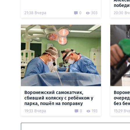
победи
21:38 Вчера
0
303
20:30 В
Воронежский самокатчик,
Вороне
сбивший коляску с ребёнком у
очеред
парка, пошёл на поправку
без бе
19:33 Вчера
0
193
15:29 Вч