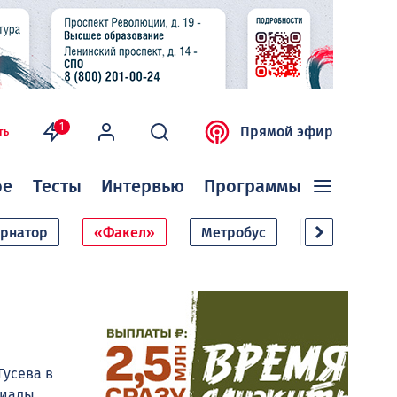
1
Прямой эфир
ть
ое
Тесты
Интервью
Программы
ернатор
«Факел»
Метробус
Дачный сезо
Гусева в
риалы,