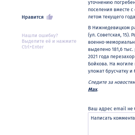
уточнению погребен
поселения вместе с
летом текущего года
Нравится
В Нижнедевицком ра
(ул. Советская, 15)
Нашли ошибку?
Выделите её и нажмите
военно-мемориальны
Ctrl+Enter
выделено 181,6 тыс.
2021 года перезахо
Бойкова. На могиле 
уложат брусчатку и 
Следите за новостя
Max
.
Ваш адрес email не 