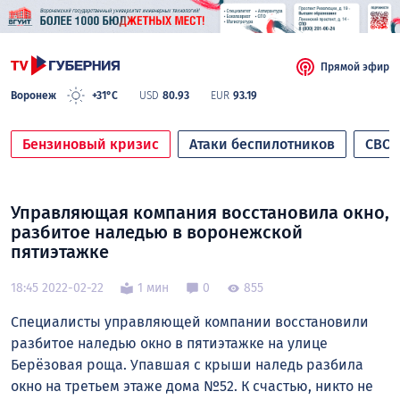
Прямой эфир
Воронеж
+31°C
USD
80.93
EUR
93.19
Бензиновый кризис
Атаки беспилотников
СВО
Управляющая компания восстановила окно,
разбитое наледью в воронежской
пятиэтажке
18:45 2022-02-22
1 мин
0
855
Специалисты управляющей компании восстановили
разбитое наледью окно в пятиэтажке на улице
Берёзовая роща. Упавшая с крыши наледь разбила
окно на третьем этаже дома №52. К счастью, никто не