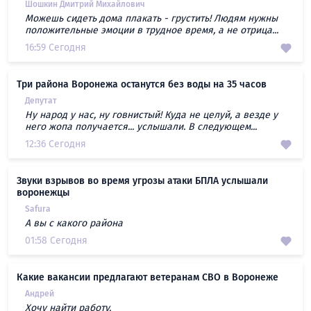
Шошкин Дмитрий Михайлович
Можешь сидеть дома плакать - грустить! Людям нужны
положительные эмоции в трудное время, а не отрица...
16:59 Сегодня
Три района Воронежа останутся без воды на 35 часов
Депутат
Ну народ у нас, ну говнистый! Куда не целуй, а везде у
него жопа получается... услышали. В следующем...
12:36 Сегодня
Звуки взрывов во время угрозы атаки БПЛА услышали
воронежцы
Safura
А вы с какого района
01:58 Сегодня
Какие вакансии предлагают ветеранам СВО в Воронеже
Андрей
Хочу найти работу.