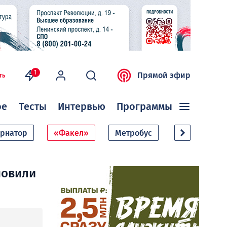
1
Прямой эфир
ть
ое
Тесты
Интервью
Программы
ернатор
«Факел»
Метробус
Дачный сезо
новили