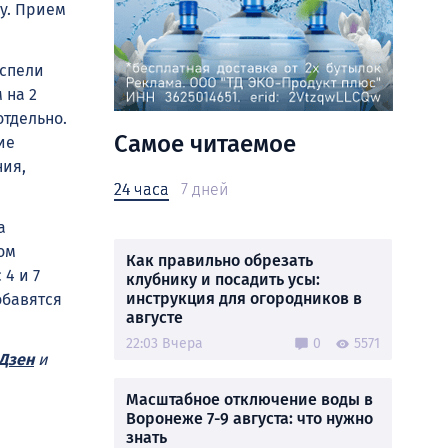
у. Прием
успели
 на 2
отдельно.
Самое читаемое
ие
ния,
24 часа
7 дней
а
ом
Как правильно обрезать
 4 и 7
клубнику и посадить усы:
инструкция для огородников в
обавятся
августе
22:03 Вчера
0
5571
Дзен
и
Масштабное отключение воды в
Воронеже 7-9 августа: что нужно
знать