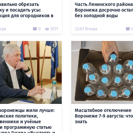
авильно обрезать
Часть Ленинского района
ку и посадить усы:
Воронежа досрочно оста
кция для огородников в
без холодной воды
е
ера
0
5571
22:01 Вчера
воронежцы жили лучше:
Масштабное отключение 
жские политики,
Воронеже 7-9 августа: чт
венники и учёные
знать
и программную статью
ндра Гусева «Выстоять и