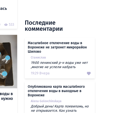
лась
Последние
0
533
комментарии
Масштабное отключение воды в
Воронеже не затронет микрорайон
Шилово
Станислав
19:00 ленинский р-н воды уже нет
,многие не успели набрать
19:29 Вчера
Опубликована карта масштабного
отключения воды в выходные в
воды в
Воронеже
о нужно
Alena Golovchinskaya
Добрый день! Карта появиламь, но
не открывается. Как узнать