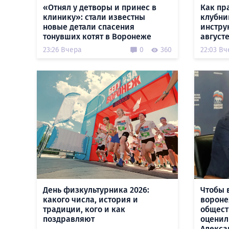
«Отнял у детворы и принес в
Как пр
клинику»: стали известны
клубни
новые детали спасения
инстру
тонувших котят в Воронеже
август
23:26 Вчера
0
360
22:03 Вч
День физкультурника 2026:
Чтобы 
какого числа, история и
вороне
традиции, кого и как
общест
поздравляют
оценил
Алекса