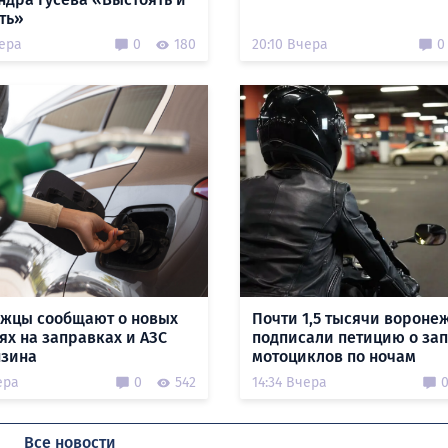
ть»
чера
0
180
20:10 Вчера
0
жцы сообщают о новых
Почти 1,5 тысячи вороне
ях на заправках и АЗС
подписали петицию о за
нзина
мотоциклов по ночам
ера
0
542
14:34 Вчера
Все новости