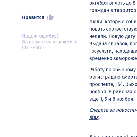
октября вплоть до 
граждан в территори
Нравится
Люди, которые соби
подать соответству
Нашли ошибку?
недели. Новую дату 
Выделите её и нажмите
Выдача справок, по
Ctrl+Enter
госуслуги, находящи
временно замороже
Работу по обычному
регистрацию смерте
проспекте, 154. Выхо
ноября. В районах 
еще 1, 5 и 8 ноября.
Следите за новостя
Max
.
Ваш адрес email не 