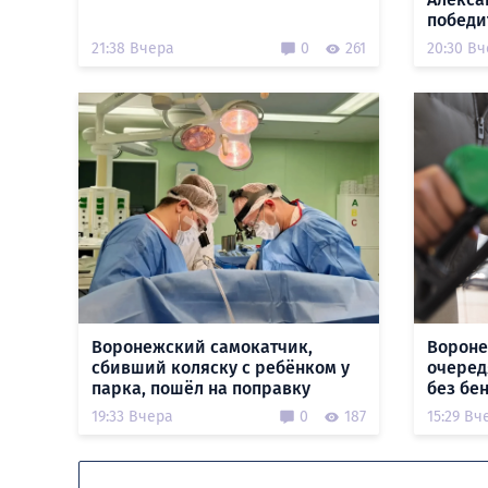
победи
21:38 Вчера
0
261
20:30 В
Воронежский самокатчик,
Вороне
сбивший коляску с ребёнком у
очеред
парка, пошёл на поправку
без бе
19:33 Вчера
0
187
15:29 Вч