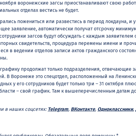
8 ноября воронежские загсы приостанавливают свою работ
альных отделах вестись не будет.
рались пожениться или развестись в период локдауна, и 
ющее заявление, автоматически получат отсрочку минимум
сотрудники загсов будут обсуждать с каждым заявителем 
вторных свидетельств, процедура перемены имени и проч
еся в ведении отделов записи актов гражданского состоя
ны.
 графику продолжат только подразделения, отвечающие з
й. В Воронеже это спецотдел, расположенный на Ленинск
дных у его сотрудников будет только три – 31 октября плюс
области – свой график. Там к вышеперечисленным датам д
ми в наших соцсетях:
Telegram
,
ВКонтакте
,
Одноклассники
,
будет опубликован.
Обязательные поля помечены
*