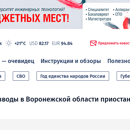
ж
+21°C
USD
82.17
EUR
94.84
Предложить новос
 — очевидец
Инструкции и обзоры
Полезн
в
СВО
Год единства народов России
Губ
зводы в Воронежской области приоста