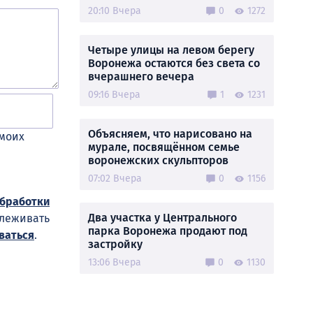
20:10 Вчера
0
1272
Четыре улицы на левом берегу
Воронежа остаются без света со
вчерашнего вечера
09:16 Вчера
1
1231
Объясняем, что нарисовано на
 моих
мурале, посвящённом семье
воронежских скульпторов
07:02 Вчера
0
1156
обработки
Два участка у Центрального
слеживать
парка Воронежа продают под
ваться
.
застройку
13:06 Вчера
0
1130