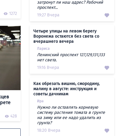
затронут ли наш адрес? Рабочий
проспект...
1272
19:27 Вчера
Четыре улицы на левом берегу
Воронежа остаются без света со
вчерашнего вечера
Лариса
Ленинский проспект 127,129,131,133
нет света.
19:16 Вчера
Как обрезать вишню, смородину,
малину в августе: инструкция и
советы дачникам
жцев
Ира
прете
Нужно ли оставлять корневую
систему растения томата в грунте
0
428
на зиму или ее надо удалить из
грунта?
18:20 Вчера