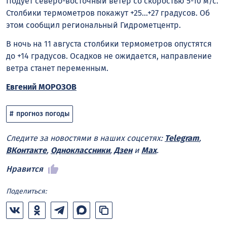
Подует северо-восточный ветер со скоростью 5-10 м/с.
Столбики термометров покажут +25…+27 градусов. Об
этом сообщил региональный Гидрометцентр.
В ночь на 11 августа столбики термометров опустятся
до +14 градусов. Осадков не ожидается, направление
ветра станет переменным.
Евгений МОРОЗОВ
прогноз погоды
Следите за новостями в наших соцсетях:
Telegram
,
ВКонтакте
,
Одноклассники
,
Дзен
и
Max
.
Нравится
Поделиться: