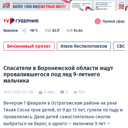
Прямой эфир
Воронеж
+16°C
USD
82.17
EUR
94.84
Бензиновый кризис
Атаки беспилотников
СВО
Спасатели в Воронежской области ищут
провалившегося под лед 9-летнего
мальчика
19:31 2021-02-08
0 мин
0
109
Вечером 7 февраля в Острогожском районе на реке
Тихая Сосна трое детей, от 9 до 13 лет, гуляли по льду и
провалились. Двое детей самостоятельно смогли
выбраться на берег, а одного — мальчика 9 лет —