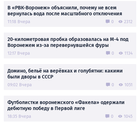
В «РВК-Воронеж» объяснили, почему не всем
вернулась вода после масштабного отключения
11:18 Вчера
0
2312
20-километровая пробка образовалась на М-4 под
Воронежем из-за перевернувшейся фуры
12:17 Вчера
0
1134
Домино, бельё на верёвках и голубятни: какими
были дворы в СССР
09:02 Вчера
0
1051
Футболистки воронежского «Факела» одержали
дебютную победу в Первой лиге
18:35 Вчера
0
1045