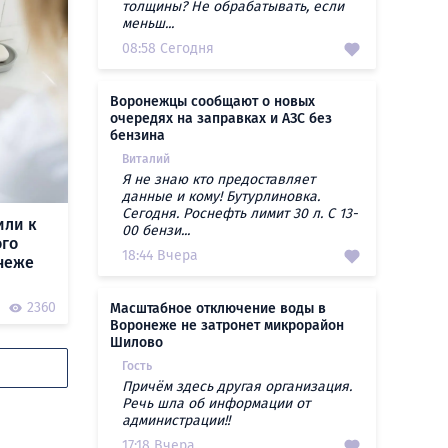
толщины? Не обрабатывать, если
меньш...
08:58 Сегодня
Воронежцы сообщают о новых
очередях на заправках и АЗС без
бензина
Виталий
Я не знаю кто предоставляет
данные и кому! Бутурлиновка.
Сегодня. Роснефть лимит 30 л. С 13-
или к
00 бензи...
ого
18:44 Вчера
неже
2360
Масштабное отключение воды в
Воронеже не затронет микрорайон
Шилово
Гость
Причём здесь другая организация.
Речь шла об информации от
администрации!!
17:18 Вчера