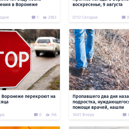
ения в Воронеже
воскресенье, 9 августа
годня
1
2983
07:12 Сегодня
в Воронеже перекроют на
Пропавшего два дня наз
сяца
подростка, нуждающегос
помощи врачей, нашли
ера
0
746
16:01 Вчера