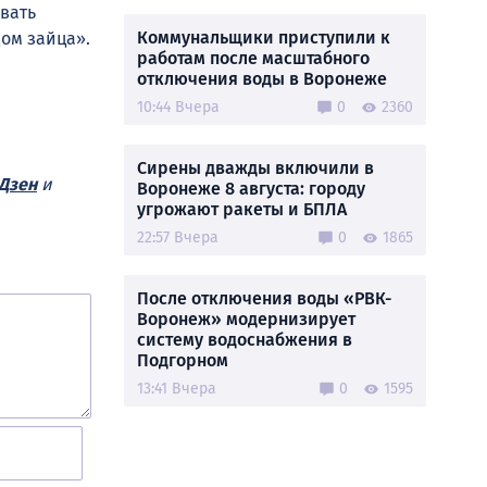
вать
Коммунальщики приступили к
Дом зайца».
работам после масштабного
отключения воды в Воронеже
10:44 Вчера
0
2360
Сирены дважды включили в
Дзен
и
Воронеже 8 августа: городу
угрожают ракеты и БПЛА
22:57 Вчера
0
1865
После отключения воды «РВК-
Воронеж» модернизирует
систему водоснабжения в
Подгорном
13:41 Вчера
0
1595