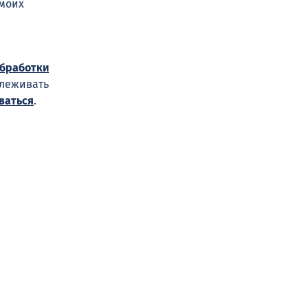
 моих
обработки
слеживать
ваться
.