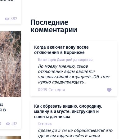
0
382
Последние
комментарии
Когда включат воду после
отключения в Воронеже
Неженцев Дмитрий давидович
По моему мнению, такое
отключение воды является
чрезвычайной ситуацией...Об этом
нужно предупреждать...
09:19 Сегодня
ад
Как обрезать вишню, смородину,
я в
малину в августе: инструкция и
советы дачникам
0
512
Татьяна
Срезы до 5 см не обрабатывать? Это
где ж вы видели побеги такой