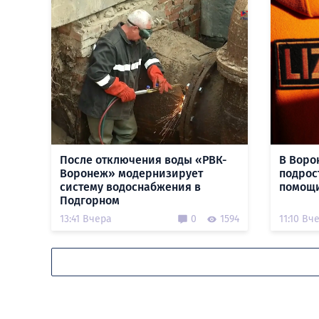
После отключения воды «РВК-
В Воро
Воронеж» модернизирует
подрос
систему водоснабжения в
помощи
Подгорном
13:41 Вчера
0
1594
11:10 Вч