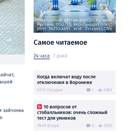
Самое читаемое
24 часа
7 дней
зайчат,
Когда включат воду после
енышей
отключения в Воронеже
07:13 Сегодня
1
2983
10 вопросов от
и зайчонка
стобалльников: очень сложный
о
тест для умников
19:45 Вчера
0
2653