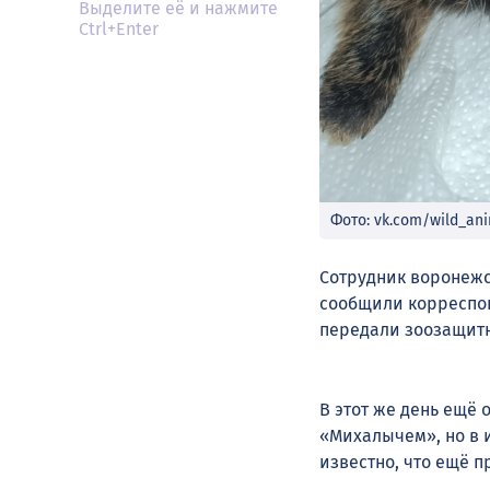
Выделите её и нажмите
Ctrl+Enter
Фото: vk.com/wild_an
Сотрудник воронежск
сообщили корреспон
передали зоозащитн
В этот же день ещё
«Михалычем», но в 
известно, что ещё п