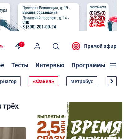
1
Прямой эфир
ть
ое
Тесты
Интервью
Программы
ернатор
«Факел»
Метробус
Дачный сезо
 трёх