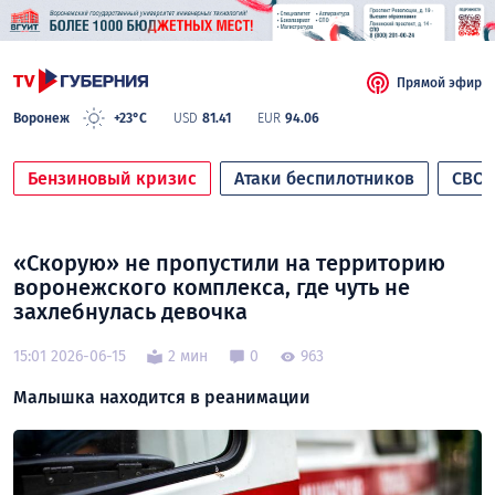
Прямой эфир
Воронеж
+23°C
USD
81.41
EUR
94.06
Бензиновый кризис
Атаки беспилотников
СВО
«Скорую» не пропустили на территорию
воронежского комплекса, где чуть не
захлебнулась девочка
15:01 2026-06-15
2 мин
0
963
Малышка находится в реанимации