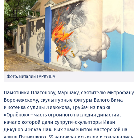
Фото: Виталий ГАРКУША
Памятники Платонову, Маршаку, святителю Митрофану
Воронежскому, скульптурные фигуры Белого Бима
и Котёнка с улицы Лизюкова, Трубач из парка
«Орлёнок» – часть огромного наследия династии,
начало которой дали супруги-скульпторы Иван
Дикунов и Эльза Пак. В их знаменитой мастерской на
улице Пятницкого, 59 зарождались идеи и создавались