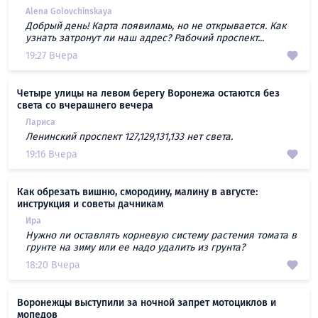
Alena Golovchinskaya
Добрый день! Карта появиламь, но не открывается. Как
узнать затронут ли наш адрес? Рабочий проспект...
19:27 Вчера
Четыре улицы на левом берегу Воронежа остаются без
света со вчерашнего вечера
Лариса
Ленинский проспект 127,129,131,133 нет света.
19:16 Вчера
Как обрезать вишню, смородину, малину в августе:
инструкция и советы дачникам
Ира
Нужно ли оставлять корневую систему растения томата в
грунте на зиму или ее надо удалить из грунта?
18:20 Вчера
Воронежцы выступили за ночной запрет мотоциклов и
мопедов