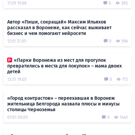
17:29 19.06
0
385
Автор «Пиши, сокращай» Максим Ильяхов
рассказал в Воронеже, как сейчас выживает
бизнес и чем помогают нейросети
12:51 27.05
0
566
«Парки Воронежа из мест для прогулок
превратились в места для покупок» – мама двоих
детей
13:31 19.05
0
772
«Город контрастов» – переехавшая в Воронеж
жительница Белгорода назвала плюсы и минусы
столицы Черноземья
07:01 05.05
0
1445