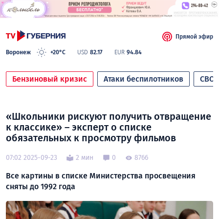
Прямой эфир
Воронеж
+20°C
USD
82.17
EUR
94.84
Бензиновый кризис
Атаки беспилотников
СВО
«Школьники рискуют получить отвращение
к классике» – эксперт о списке
обязательных к просмотру фильмов
07:02 2025-09-23
2 мин
0
8766
Все картины в списке Министерства просвещения
сняты до 1992 года