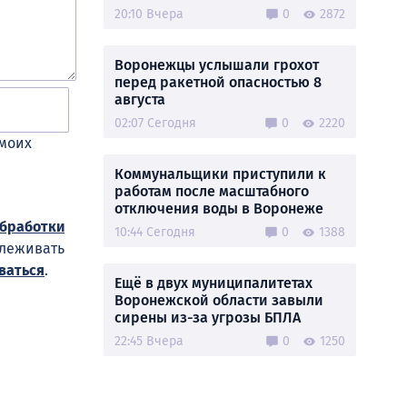
20:10 Вчера
0
2872
Воронежцы услышали грохот
перед ракетной опасностью 8
августа
02:07 Сегодня
0
2220
 моих
Коммунальщики приступили к
работам после масштабного
отключения воды в Воронеже
обработки
10:44 Сегодня
0
1388
слеживать
ваться
.
Ещё в двух муниципалитетах
Воронежской области завыли
сирены из-за угрозы БПЛА
22:45 Вчера
0
1250