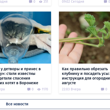
годня
0
351
09:02 Сегодня
 у детворы и принес в
Как правильно обрезать
у»: стали известны
клубнику и посадить усы:
детали спасения
инструкция для огородни
их котят в Воронеже
августе
ера
0
1170
22:03 Вчера
0
Все новости