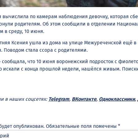
я
вычислила
по камерам наблюдения девочку, которая сб
рнули родителям. Об этом сообщили в отделении Национа
 в среду, 10 июня.
летняя Ксения ушла из дома на улице
Межуреченской
ещё в
. Поводом стала ссора с родителями.
» сообщала, что 10 июня воронежский подросток с фиоле
о искали с конца прошлой недели, нашёлся живым. Поиски
ми в наших соцсетях:
Telegram
,
ВКонтакте
,
Одноклассники
,
будет опубликован.
Обязательные поля помечены
*