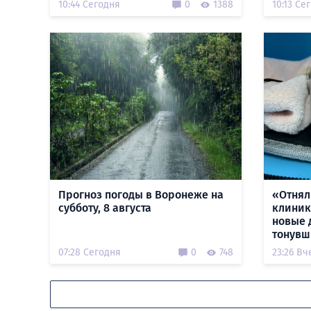
10:44 Сегодня
0
1388
10:13 Се
Прогноз погоды в Воронеже на
«Отнял
субботу, 8 августа
клиник
новые 
тонувш
07:28 Сегодня
0
748
23:26 Вч