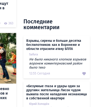
ищут
я в
Последние
0
363
комментарии
Взрывы, сирены и больше десятка
беспилотников: как в Воронеже и
области отразили атаку БПЛА
Safura
Не было никакого хлопков взрывов
воронеж коминтерновский район
было тихо
12:55 Сегодня
«Безумные глаза и удары один за
невно
другим»: жительница Лисок чудом
ров и
выжила после нападения незнакомца
ских
в собственной квартире
Юрий Холодён