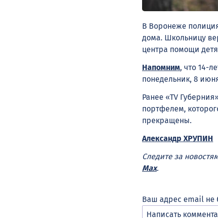
В Воронеже полици
дома. Школьницу ве
центра помощи детям
Напомним
, что 14-
понедельник, 8 июня
Ранее «TV Губерния
портфелем, которог
прекращены
.
Александр ХРУПИН
Следите за новостя
Max
.
Ваш адрес email не 