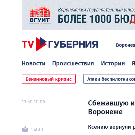
Вороне
Новости
Происшествия
Истории
Я
Бензиновый кризис
Атаки беспилотнико
13:50 10.06
Сбежавшую из
Воронеже
Ксению вернули 
1 мин