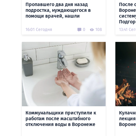
Пропавшего два дня назад
После 
подростка, нуждающегося в
Вороне
помощи врачей, нашли
систем
Подгор
16:01 Сегодня
0
108
13:41 Се
Коммунальщики приступили к
Кулачн
работам после масштабного
лекция
отключения воды в Воронеже
Вороне