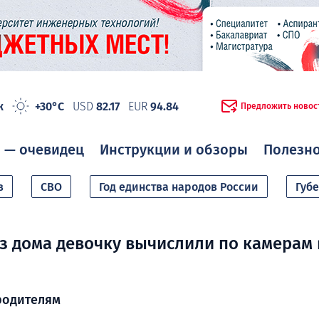
ж
+30°C
USD
82.17
EUR
94.84
Предложить новос
 — очевидец
Инструкции и обзоры
Полезн
в
СВО
Год единства народов России
Губ
 дома девочку вычислили по камерам 
родителям