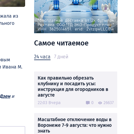
ежала из
льного
Самое читаемое
24 часа
7 дней
товым
 Ивана М.
Как правильно обрезать
клубнику и посадить усы:
инструкция для огородников в
августе
Дзен
и
22:03 Вчера
0
26637
Масштабное отключение воды в
Воронеже 7-9 августа: что нужно
знать