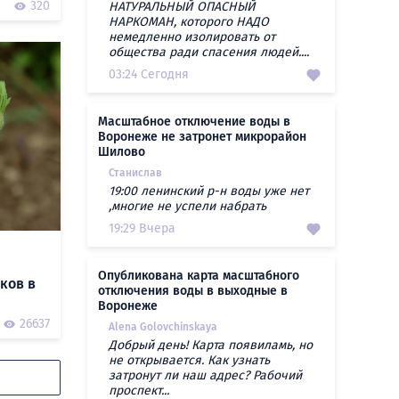
0
320
НАТУРАЛЬНЫЙ ОПАСНЫЙ
НАРКОМАН, которого НАДО
немедленно изолировать от
общества ради спасения людей....
03:24 Сегодня
Масштабное отключение воды в
Воронеже не затронет микрорайон
Шилово
Станислав
19:00 ленинский р-н воды уже нет
,многие не успели набрать
19:29 Вчера
Опубликована карта масштабного
ков в
отключения воды в выходные в
Воронеже
26637
Alena Golovchinskaya
Добрый день! Карта появиламь, но
не открывается. Как узнать
затронут ли наш адрес? Рабочий
проспект...