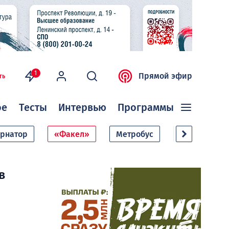
1
Прямой эфир
ть
ое
Тесты
Интервью
Программы
ернатор
«Факел»
Метробус
Дачный сезо
в