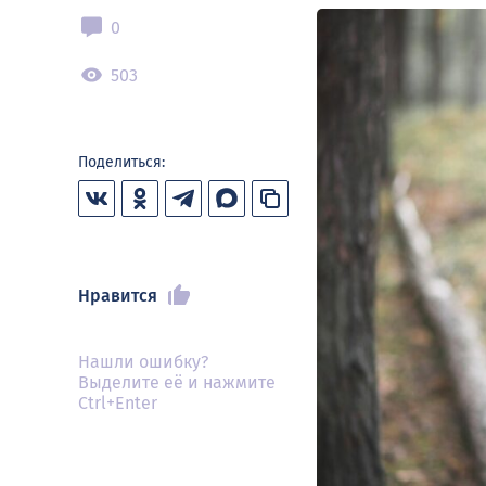
0
503
Поделиться:
Нравится
Нашли ошибку?
Выделите её и нажмите
Ctrl+Enter