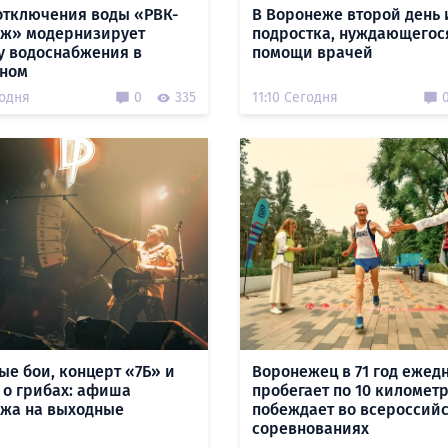
отключения воды «РВК-
В Воронеже второй день 
ж» модернизирует
подростка, нуждающегос
у водоснабжения в
помощи врачей
ном
годня
0
335
11:10 Сегодня
ые бои, концерт «7Б» и
Воронежец в 71 год ежед
 о грибах: афиша
пробегает по 10 километ
жа на выходные
побеждает во всероссий
соревнованиях