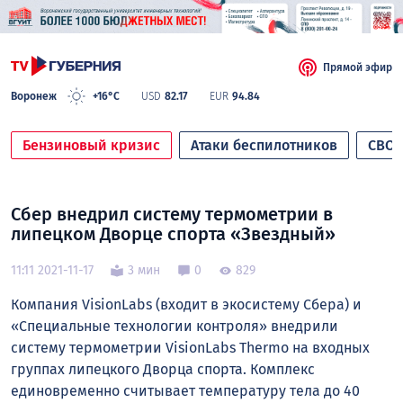
Прямой эфир
Воронеж
+16°C
USD
82.17
EUR
94.84
Бензиновый кризис
Атаки беспилотников
СВО
Сбер внедрил систему термометрии в
липецком Дворце спорта «Звездный»
11:11 2021-11-17
3 мин
0
829
Компания VisionLabs (входит в экосистему Сбера) и
«Специальные технологии контроля» внедрили
систему термометрии VisionLabs Thermo на входных
группах липецкого Дворца спорта. Комплекс
единовременно считывает температуру тела до 40