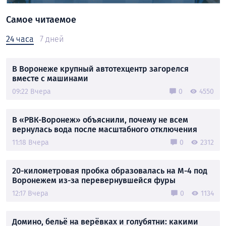
Самое читаемое
24 часа
7 дней
В Воронеже крупный автотехцентр загорелся
вместе с машинами
09:22 Вчера
0
4550
В «РВК-Воронеж» объяснили, почему не всем
вернулась вода после масштабного отключения
11:18 Вчера
0
2312
20-километровая пробка образовалась на М-4 под
Воронежем из-за перевернувшейся фуры
12:17 Вчера
0
1134
Домино, бельё на верёвках и голубятни: какими