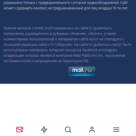
разрешено только с предварительного согласия правообладателей. Сайт
может содержать контент, не предназначенный для лиц младше 16-ти лет.
Мнения авторов статей, опубликованных на сайте tv-gubernia.ru,
материалов, размещённых в рубриках «Мнения», «Блоги», а также
комментариев пользователей к материалам сайта могут не совпадать с
позицией редакции сайта «TV Губерния». На сайте tv-gubernia.ru могут быть
использованы материалы интернет-ресурсов Facebook и Instagram,
владельцем которых является компания Meta Platforms Inc., признанная
экстремистской и запрещённая на территории РФ.