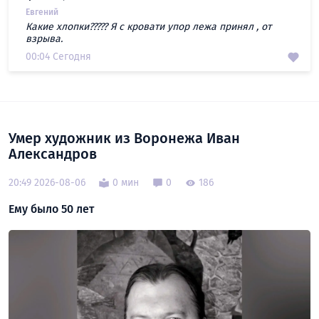
Евгений
Какие хлопки????? Я с кровати упор лежа принял , от
взрыва.
00:04 Сегодня
Умер художник из Воронежа Иван
Александров
20:49 2026-08-06
0 мин
0
186
Ему было 50 лет