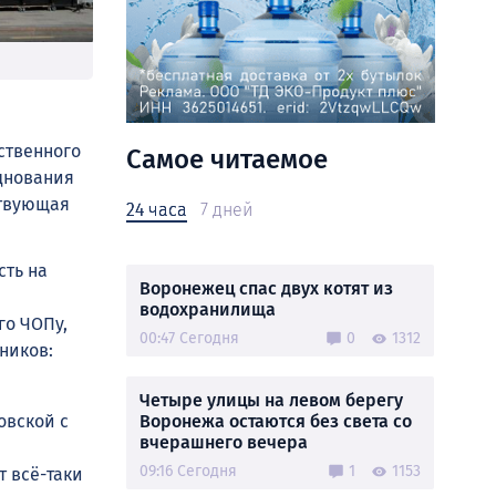
ственного
Самое читаемое
днования
ствующая
24 часа
7 дней
сть на
Воронежец спас двух котят из
водохранилища
го ЧОПу,
00:47 Сегодня
0
1312
ников:
Четыре улицы на левом берегу
Воронежа остаются без света со
овской с
вчерашнего вечера
09:16 Сегодня
1
1153
т всё-таки