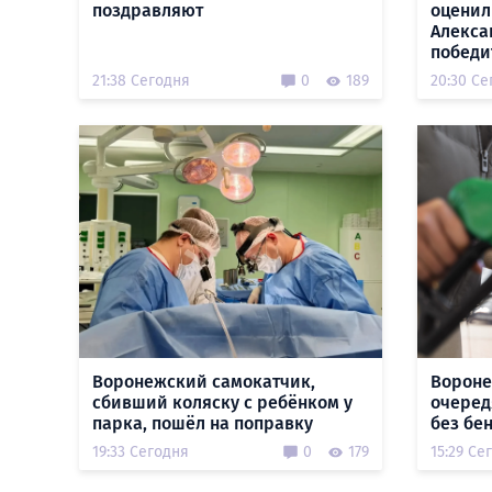
поздравляют
оценил
Алекса
победи
21:38 Сегодня
0
189
20:30 Се
Воронежский самокатчик,
Вороне
сбивший коляску с ребёнком у
очеред
парка, пошёл на поправку
без бе
19:33 Сегодня
0
179
15:29 Се