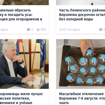
авильно обрезать
Часть Ленинского района
ку и посадить усы:
Воронежа досрочно оста
кция для огородников в
без холодной воды
е
годня
0
859
22:01 Сегодня
воронежцы жили лучше:
Масштабное отключение 
жские политики,
Воронеже 7-9 августа: чт
венники и учёные
знать