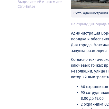
Выделите её и нажмите
Ctrl+Enter
Фото: администрация
На охрану Дня города 
Администрация Воро
порядка и обеспеч
Дня города. Максима
закупка размещена н
Согласно техническ
ключевых точках пр
Революции, улице Пл
который выиграет т
40 охранников б
90 сотрудников
8:00 до 19:00.
2 охранника бу