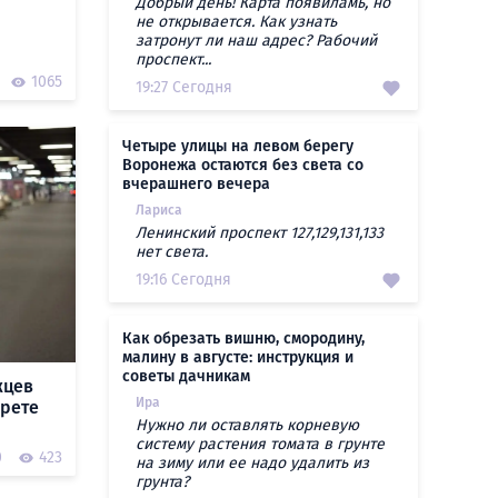
Добрый день! Карта появиламь, но
не открывается. Как узнать
затронут ли наш адрес? Рабочий
проспект...
1065
19:27 Сегодня
Четыре улицы на левом берегу
Воронежа остаются без света со
вчерашнего вечера
Лариса
Ленинский проспект 127,129,131,133
нет света.
19:16 Сегодня
Как обрезать вишню, смородину,
малину в августе: инструкция и
советы дачникам
жцев
Ира
прете
Нужно ли оставлять корневую
систему растения томата в грунте
0
423
на зиму или ее надо удалить из
грунта?