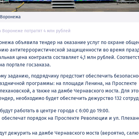
 Воронежа
в Воронеже потратят 4 млн рублей
нежа объявила тендер на оказание услуг по охране обще
ению антитеррористической защищенности во время праз
льная цена контракта составляет 4,1 млн рублей. Соответ
а портале госзаказа.
ому заданию, подрядчику предстоит обеспечить безопасно
аздничной программы: на площади Ленина, на Проспекте
ехановской, а также на дамбе Чернавского моста. Для это
ендер, необходимо будет обеспечить дежурство 132 сотруд
удут работать в центре города с 6:00 до 19:00.
 обеспечат порядок на Проспекте Революции и ул. Плехан
дут дежурить на дамбе Чернавского моста (вероятно, салю