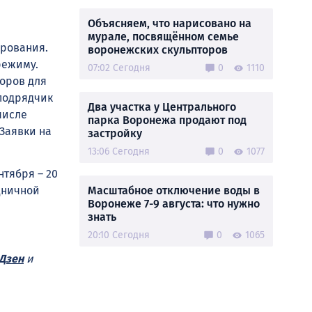
Объясняем, что нарисовано на
мурале, посвящённом семье
ирования.
воронежских скульпторов
режиму.
07:02 Сегодня
0
1110
оров для
подрядчик
Два участка у Центрального
числе
парка Воронежа продают под
Заявки на
застройку
13:06 Сегодня
0
1077
нтября – 20
Масштабное отключение воды в
дничной
Воронеже 7-9 августа: что нужно
знать
20:10 Сегодня
0
1065
Дзен
и