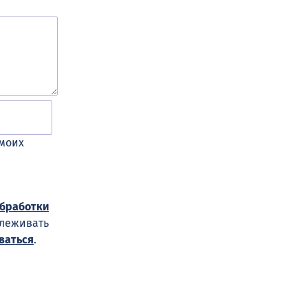
 моих
обработки
слеживать
ваться
.