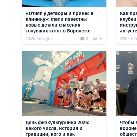
«Отнял у детворы и принес в
Как пр
клинику»: стали известны
клубни
новые детали спасения
инстру
тонувших котят в Воронеже
август
23:26 Сегодня
0
64
22:03 Се
День физкультурника 2026:
Чтобы 
какого числа, история и
вороне
традиции, кого и как
общест