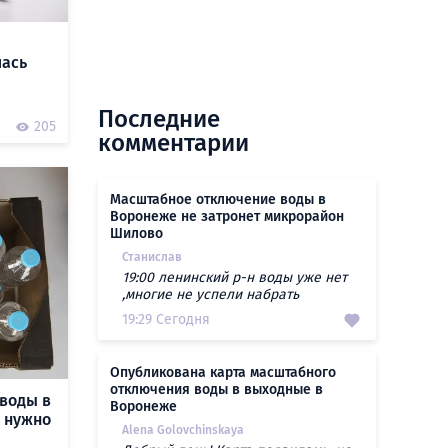
лась
Последние
0
205
комментарии
Масштабное отключение воды в
Воронеже не затронет микрорайон
Шилово
Станислав
19:00 ленинский р-н воды уже нет
,многие не успели набрать
19:29 Сегодня
Опубликована карта масштабного
отключения воды в выходные в
воды в
Воронеже
о нужно
Alena Golovchinskaya