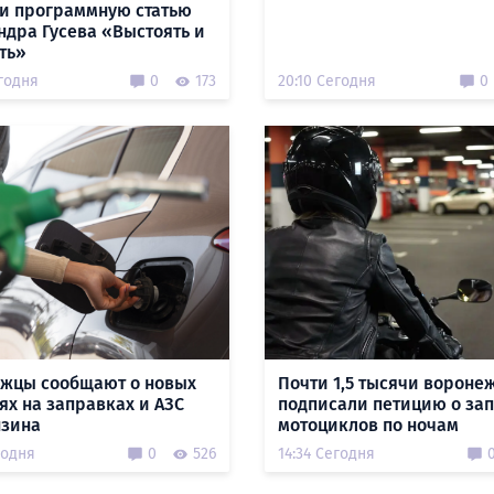
и программную статью
ндра Гусева «Выстоять и
ть»
годня
0
173
20:10 Сегодня
0
жцы сообщают о новых
Почти 1,5 тысячи вороне
ях на заправках и АЗС
подписали петицию о за
нзина
мотоциклов по ночам
годня
0
526
14:34 Сегодня