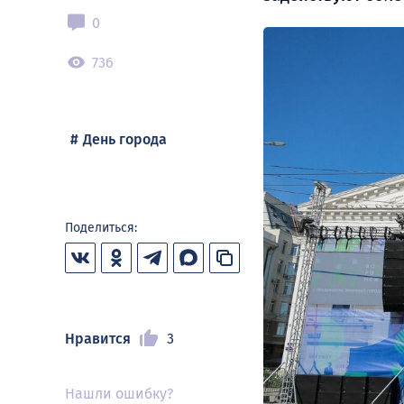
0
736
День города
Поделиться:
Нравится
3
Нашли ошибку?