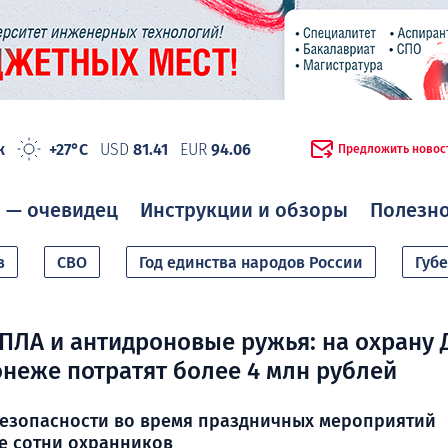
ж
+27°C
USD
81.41
EUR
94.06
Предложить новос
 — очевидец
Инструкции и обзоры
Полезн
в
СВО
Год единства народов России
Губ
ПЛА и антидроновые ружья: на охрану 
онеже потратят более 4 млн рублей
безопасности во время праздничных мероприятий
е сотни охранников