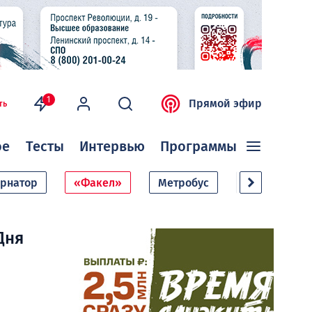
1
Прямой эфир
ть
ое
Тесты
Интервью
Программы
ернатор
«Факел»
Метробус
Дачный сезо
Дня