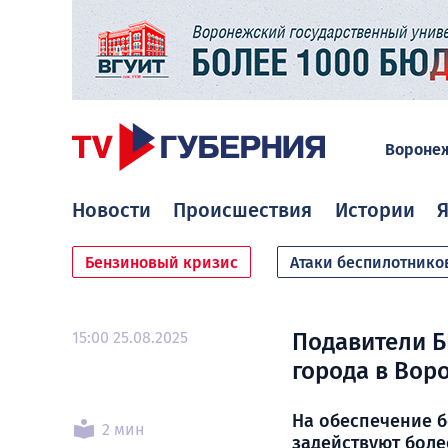
Вороне
Новости
Происшествия
Истории
Я
Бензиновый кризис
Атаки беспилотнико
15:00 25.08.2025
Подавители Б
города в Вор
На обеспечение 
2 мин
задействуют боле