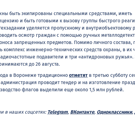
жны быть экипированы специальными средствами, иметь
цензию и быть готовыми к вызову группы быстрого реаг
техзадании уделяется пропускному и внутриобъектовому 
оводить осмотр граждан с помощью ручных металлодетект
носа запрещенных предметов. Помимо личного состава, 
ь комплекс инженерно-технических средств охраны, в их 
радиочастотные подавители и три «антидроновых ружья». 
ринимаются до 26 августа.
орода в Воронеже традиционно
отметят
в третью субботу се
 администрация проводит тендер и на изготовление праз
изводство флагов выделили еще около 1,5 млн рублей.
ми в наших соцсетях:
Telegram
,
ВКонтакте
,
Одноклассники
,